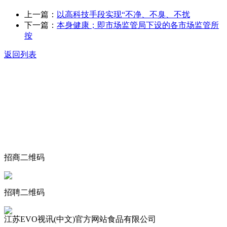
上一篇：
以高科技手段实现“不净、不臭、不扰
下一篇：
本身健康；即市场监管局下设的各市场监管所
按
返回列表
关于我们
食品安全动态
食品安全知识
联系我们
招商二维码
招聘二维码
江苏EVO视讯(中文)官方网站食品有限公司