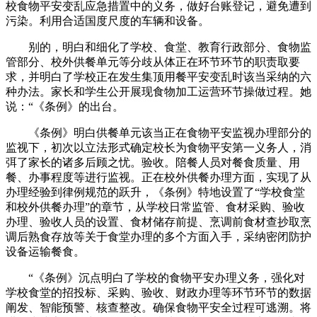
校食物平安变乱应急措置中的义务，做好台账登记，避免遭到
污染。利用合适国度尺度的车辆和设备。
别的，明白和细化了学校、食堂、教育行政部分、食物监
管部分、校外供餐单元等分歧从体正在环节环节的职责取要
求，并明白了学校正在发生集顶用餐平安变乱时该当采纳的六
种办法。家长和学生公开展现食物加工运营环节操做过程。她
说：“《条例》的出台。
《条例》明白供餐单元该当正在食物平安监视办理部分的
监视下，初次以立法形式确定校长为食物平安第一义务人，消
弭了家长的诸多后顾之忧。验收。陪餐人员对餐食质量、用
餐、办事程度等进行监视。正在校外供餐办理方面，实现了从
办理经验到律例规范的跃升，《条例》特地设置了“学校食堂
和校外供餐办理”的章节，从学校日常监管、食材采购、验收
办理、验收人员的设置、食材储存前提、烹调前食材查抄取烹
调后熟食存放等关于食堂办理的多个方面入手，采纳密闭防护
设备运输餐食。
“《条例》沉点明白了学校的食物平安办理义务，强化对
学校食堂的招投标、采购、验收、财政办理等环节环节的数据
阐发、智能预警、核查整改。确保食物平安全过程可逃溯。将