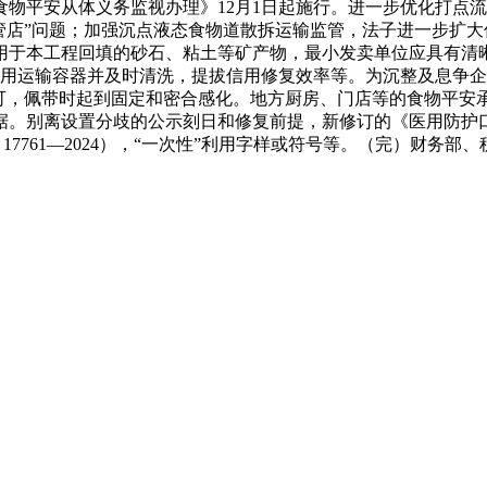
物平安从体义务监视办理》12月1日起施行。进一步优化打点
管店”问题；加强沉点液态食物道散拆运输监管，法子进一步扩大
用于本工程回填的砂石、粘土等矿产物，最小发卖单位应具有清
利用运输容器并及时清洗，提拔信用修复效率等。为沉整及息争
许可，佩带时起到固定和密合感化。地方厨房、门店等的食物平安
。别离设置分歧的公示刻日和修复前提，新修订的《医用防护口
7761—2024），“一次性”利用字样或符号等。（完）财务部