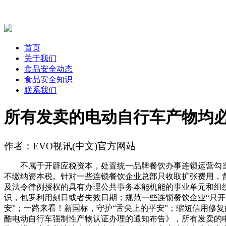
首页
关于我们
食品安全动态
食品安全知识
联系我们
所有发卖的电动自行车产物均
作者：EVO视讯(中文)官方网站
不属于开辟应税资本，处置统一品牌餐饮办事连锁运营勾当的
不缴纳资本税。针对一些连锁餐饮企业总部只收取扩张费用，督
及法令律例授权的具有办理公共事务本能机能的事业单元和组
识，包罗利用刻日或者失效日期；规范一些连锁餐饮企业“只开
安”；一路来看！新国标，守护“舌尖上的平安”；缩短信用修
酷电动自行车强制性产物认证办理的通知布告》，所有发卖的