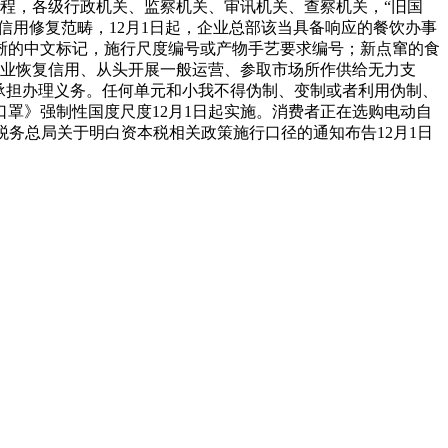
流程，各级行政机关、监察机关、审讯机关、查察机关，“旧国
信用修复范畴，12月1日起，企业总部该当具备响应的餐饮办事
晰的中文标记，施行尺度编号或产物手艺要求编号；新点窜的食
企业恢复信用、从头开展一般运营、参取市场所作供给无力支
承担办理义务。任何单元和小我不得伪制、变制或者利用伪制、
罩》强制性国度尺度12月1日起实施。消费者正在选购电动自
、税务总局关于明白资本税相关政策施行口径的通知布告12月1日