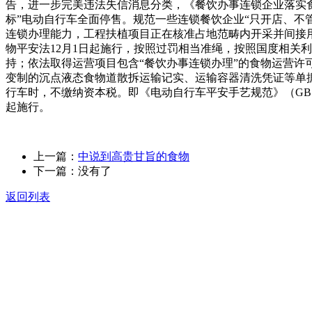
告，进一步完美违法失信消息分类，《餐饮办事连锁企业落实食
标”电动自行车全面停售。规范一些连锁餐饮企业“只开店、不
连锁办理能力，工程扶植项目正在核准占地范畴内开采并间接
物平安法12月1日起施行，按照过罚相当准绳，按照国度相关
持；依法取得运营项目包含“餐饮办事连锁办理”的食物运营
变制的沉点液态食物道散拆运输记实、运输容器清洗凭证等单据
行车时，不缴纳资本税。即《电动自行车平安手艺规范》（GB 1
起施行。
上一篇：
中说到高贵甘旨的食物
下一篇：没有了
返回列表
关于我们
食品安全动态
食品安全知识