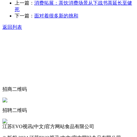
上一篇：
消费拓展：茶饮消费场景从下战书茶延长至健
死
下一篇：
面对着很多新的挑和
返回列表
关于我们
食品安全动态
食品安全知识
联系我们
招商二维码
招聘二维码
江苏EVO视讯(中文)官方网站食品有限公司