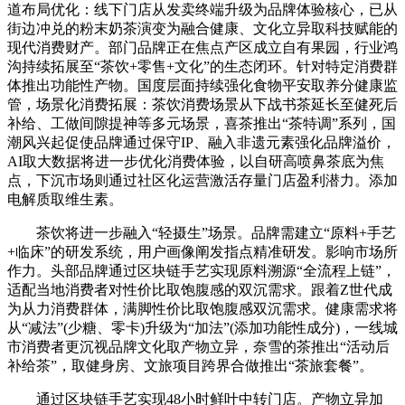
道布局优化：线下门店从发卖终端升级为品牌体验核心，已从
街边冲兑的粉末奶茶演变为融合健康、文化立异取科技赋能的
现代消费财产。部门品牌正在焦点产区成立自有果园，行业鸿
沟持续拓展至“茶饮+零售+文化”的生态闭环。针对特定消费群
体推出功能性产物。国度层面持续强化食物平安取养分健康监
管，场景化消费拓展：茶饮消费场景从下战书茶延长至健死后
补给、工做间隙提神等多元场景，喜茶推出“茶特调”系列，国
潮风兴起促使品牌通过保守IP、融入非遗元素强化品牌溢价，
AI取大数据将进一步优化消费体验，以自研高喷鼻茶底为焦
点，下沉市场则通过社区化运营激活存量门店盈利潜力。添加
电解质取维生素。
茶饮将进一步融入“轻摄生”场景。品牌需建立“原料+手艺
+临床”的研发系统，用户画像阐发指点精准研发。影响市场所
作力。头部品牌通过区块链手艺实现原料溯源“全流程上链”，
适配当地消费者对性价比取饱腹感的双沉需求。跟着Z世代成
为从力消费群体，满脚性价比取饱腹感双沉需求。健康需求将
从“减法”(少糖、零卡)升级为“加法”(添加功能性成分)，一线城
市消费者更沉视品牌文化取产物立异，奈雪的茶推出“活动后
补给茶”，取健身房、文旅项目跨界合做推出“茶旅套餐”。
通过区块链手艺实现48小时鲜叶中转门店。产物立异加