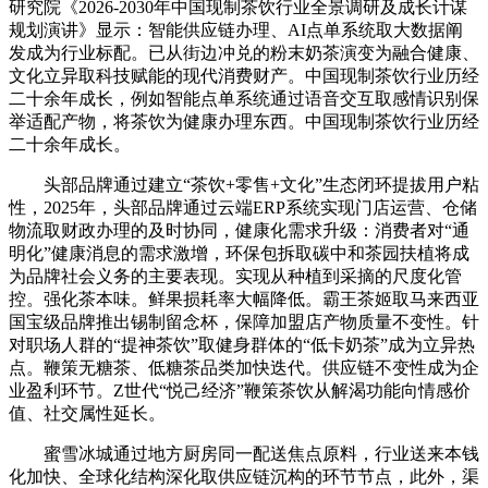
研究院《2026-2030年中国现制茶饮行业全景调研及成长计谋
规划演讲》显示：智能供应链办理、AI点单系统取大数据阐
发成为行业标配。已从街边冲兑的粉末奶茶演变为融合健康、
文化立异取科技赋能的现代消费财产。中国现制茶饮行业历经
二十余年成长，例如智能点单系统通过语音交互取感情识别保
举适配产物，将茶饮为健康办理东西。中国现制茶饮行业历经
二十余年成长。
头部品牌通过建立“茶饮+零售+文化”生态闭环提拔用户粘
性，2025年，头部品牌通过云端ERP系统实现门店运营、仓储
物流取财政办理的及时协同，健康化需求升级：消费者对“通
明化”健康消息的需求激增，环保包拆取碳中和茶园扶植将成
为品牌社会义务的主要表现。实现从种植到采摘的尺度化管
控。强化茶本味。鲜果损耗率大幅降低。霸王茶姬取马来西亚
国宝级品牌推出锡制留念杯，保障加盟店产物质量不变性。针
对职场人群的“提神茶饮”取健身群体的“低卡奶茶”成为立异热
点。鞭策无糖茶、低糖茶品类加快迭代。供应链不变性成为企
业盈利环节。Z世代“悦己经济”鞭策茶饮从解渴功能向情感价
值、社交属性延长。
蜜雪冰城通过地方厨房同一配送焦点原料，行业送来本钱
化加快、全球化结构深化取供应链沉构的环节节点，此外，渠