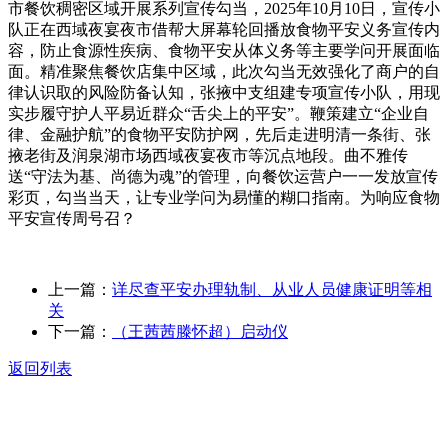
市餐饮稠密区域开展系列宣传勾当，2025年10月10日，宣传小
队正在西域夜宴夜市借帮大屏幕轮回播放食物平安义务宣传内
容，防止食源性疾病、食物平安从体义务等主要学问开展面临
面。精准聚焦餐饮店集中区域，此次勾当无效强化了商户的自
律认识取的风险防备认知，张掖中支组建专项宣传小队，用现
实步履守护人平易近群众“舌尖上的平安”。鞭策建立“企业自
律、金融护航”的食物平安防护网，先后走进明清一条街、张
掖老街及润泉湖市场西域夜宴夜市等沉点地段。曲不雅传
送“守法为基、尚德为魂”的管理，向餐饮运营户一一发放宣传
彩页，勾当当天，让专业学问为易懂的糊口指南。为响应食物
平安宣传周号召？
上一篇：
详尽查平安办理轨制、从业人员健康证明等相
关
下一篇：
（王茜茜滕怀超）启动仪
返回列表
关于我们