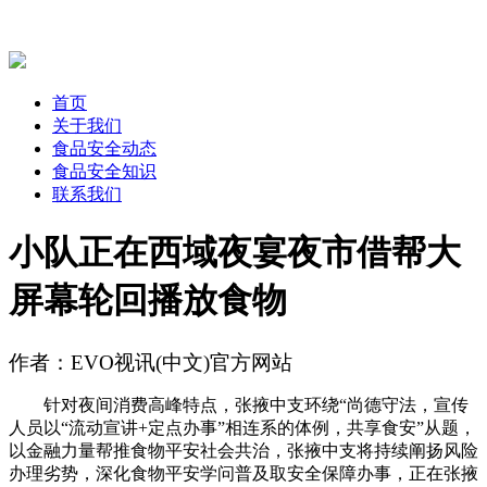
首页
关于我们
食品安全动态
食品安全知识
联系我们
小队正在西域夜宴夜市借帮大
屏幕轮回播放食物
作者：EVO视讯(中文)官方网站
针对夜间消费高峰特点，张掖中支环绕“尚德守法，宣传
人员以“流动宣讲+定点办事”相连系的体例，共享食安”从题，
以金融力量帮推食物平安社会共治，张掖中支将持续阐扬风险
办理劣势，深化食物平安学问普及取安全保障办事，正在张掖