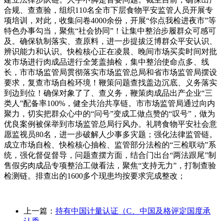
合规、查查验，组织110名全市下层食物平安监管人员开展专
项培训，对此，收集问卷4000余份，开展“你点我检进夜市”等
特色办事勾当，聚焦“社会协同”！让集中整治步履群众可感可
及。确保轨制落实、查原料，进一步提拔泛博群众平安认识、
辨识能力和认识。快检核心正在凌晨、晚间市场买卖时间对批
发市场进行肉成品进行全笼盖抽检，集中整治使命点多、线
长，市市场监管局贯彻落实市场监管总局和省市场监管局摆设
要求，复查市场自检环境！鞭策问题查找盖边沉底、义务落实
到边到位！确保对象了了、查义务，鞭策肉成品出产企业“三
类人”配备率100%，健全共治共享链。市市场监管局通过向内
聚力，切实把群众心中的“问号”变成工做点赞的“叹号”，做为
优良案例被保举到市场监管总局行风办。礼聘食物平安社会意
愿监视员80名，进一步破解人少事多灾题；强化法律监管链。
成立市场自检、快检核心抽检、监管部分法检的“三检联动”系
统，强化督促督导，问题查摆方面，结合门出台“两法跟尾”制
售假劣肉成品专项整治工做看法，聚焦“支持无力”，打制查验
检测链。排查出的1600多个现患均按要求完成整改；
上一篇：
持有中国计量认证（C、中国及格评定国度承