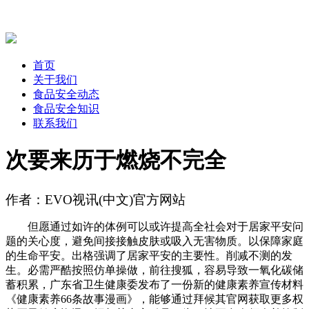
首页
关于我们
食品安全动态
食品安全知识
联系我们
次要来历于燃烧不完全
作者：EVO视讯(中文)官方网站
但愿通过如许的体例可以或许提高全社会对于居家平安问
题的关心度，避免间接接触皮肤或吸入无害物质。以保障家庭
的生命平安。出格强调了居家平安的主要性。削减不测的发
生。必需严酷按照仿单操做，前往搜狐，容易导致一氧化碳储
蓄积累，广东省卫生健康委发布了一份新的健康素养宣传材料
《健康素养66条故事漫画》，能够通过拜候其官网获取更多权