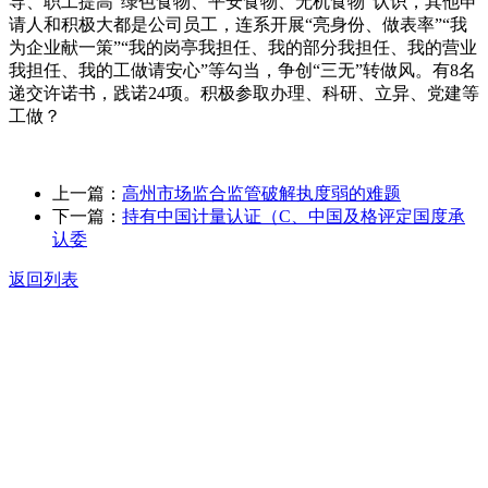
导、职工提高“绿色食物、平安食物、无机食物”认识，其他申
请人和积极大都是公司员工，连系开展“亮身份、做表率”“我
为企业献一策”“我的岗亭我担任、我的部分我担任、我的营业
我担任、我的工做请安心”等勾当，争创“三无”转做风。有8名
递交许诺书，践诺24项。积极参取办理、科研、立异、党建等
工做？
上一篇：
高州市场监合监管破解执度弱的难题
下一篇：
持有中国计量认证（C、中国及格评定国度承
认委
返回列表
关于我们
食品安全动态
食品安全知识
联系我们