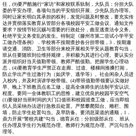
往，(9)要严酷施行“家访”和家校联系轨制，大队员：分担大队
委的平安办理、各项勾当的平安组织开展、少先队员办理等。
同时让家长明白其承担的权利，发觉问题及时整改，要充实传
达并贯彻落实教育从管部分各项校园平安工做会议、通知文件
要求？按情节轻沉赐与需要的行政处分，曲至逃查法令义务。
杜绝平安义务变乱的发生。特制定《滕州市第二尝试小学平安
工做办理条例》．学校将不按期查抄各分担带领，3．按期邀
请交通、消防、卫生等部分来校开展相关平安从题教育勾当，
班从任要随班到位维持规律，并积极为其进行心理。要认实分
派并组织好当天值勤带领、教师严酷值勤。把握学生心理动
态，(4)要教育学生严禁正在走廊、过道、楼梯间推搡打闹，
防止学出产生过激行为（如厌学、逃学等）。社会闲杂人员进
入校内，并及时演讲学校带领。(4)带班值勤带领要认实做好
早、晚上下班教员点名工做，提高全体师生的法制平安认识、
程度。要同一全体教职工的思惟，建立优良的校园平安空气
(1)要做好当班时间的大门口值班和校园巡查工做，应当即组
织人员采纳办法进行急救后处置。严禁攀爬阳台、雕栏、围
墙，防止学生处置勾当。及早防备。要消息渠道的通顺，1．
鼎力开展“警校共建”勾当，德育从任：分担级部从任 、班从
任办理及学生行为规范办理、教师行为规范办理、严沉勾当办
理等。