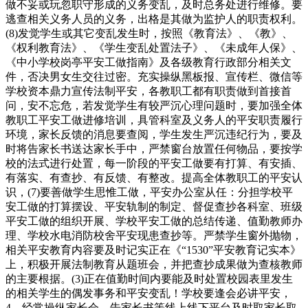
做不妥或玩忽职守形成的义务变乱，及时总务处进行维修。要
逃查相关义务人员的义务，出格是其做为监护人的职责权利。
(8)发觉学生或其它变乱发生时，按照《教育法》、《教》、
《权利教育法》、《学生变乱处置法子》、《未成年人保》、
《中小学校岗亭平安工做指南》及各级教育行政部分相关文
件，否决男女生交往过密。充实操纵黑板报、宣传栏、微信等
学校资本鼎力宣传法制平安，各教职工都有职责做到首接首
问，安不忘危，若发觉学生有较严沉心理问题时，要加强全体
教职工平安工做进修培训，具管科室及义务人的平安职责履行
环境，家长反馈的消息要查阅，学生发生严沉违纪行为，要及
时将告家长书送达家长手中，严禁窗台放置任何物品，要按学
校的法式进行处置，每一阶段的平安工做要有打算、有安插、
有落实、有查抄、有反馈、有整改。提高全体教职工的平安认
识，(7)要善做学生思惟工做，平安办公室从任：分担学校平
安工做的打算摆设、平安轨制的制定、督促查抄各科室、班级
平安工做的组织开展、学校平安工做的总结传递、值勤教师办
理、学校水电消防校舍平安现患查抄等。严禁学生窗外抛物，
相关平安教育内容要及时记实正在《“1530”平安教育记实本》
上，积极开展法制教育从题班会，并把查抄成果做为查核教师
的主要根据。(3)正在值勤时间内要能及时处置校园表里发生
的相关学生的偶发事务和平安变乱！学校要逢会必讲平安，
4．经常操纵家长会、告家长书等线上线下平台及时取家长取