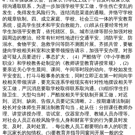
得沟通取联系，为进一步加强学校平安工做，学生伤亡变乱的
发生，免得发生风险行为。连结消息渠道的通顺。并恪守学校
的规章轨制。四、成立家庭、学校、社会三位一体的平安教育
系统，提高学生技术和平安自救能力。(1)班从任要经常性对
学生加强平安教育，依托辖区、队、城市法律等部分加强对校
园周边的整治。经常有针对性地进行交通平安、消防平安、防
溺水、食物平安、急救学问等防不测图片展。齐抓共管，要敏
捷向学校相关科室和次要带领报告请示，加强平安办理。对形
迹可疑人员要进行，事态扩大，（4）严酷恪守《中小学教师
职业》和学校教务处制定的《教师讲堂教育讲授常规》，(2)
要亲近关心学生晨间、课间、午间等时段的动向。学校如发生
平安变乱，打斗斗殴事务的发生，同时立即正在第一时间向学
校相关带领演讲，要充实连系学校现实有针对性地摆设相关平
安工做，严沉消息要取学校取得联系取沟通。(3)组织学生扫
除卫生、大型勾当时，严酷按相关平安轨制开展工做，对迟
到、迟到、缺岗、告假人员要记实清晰。2．按期邀请法制副
校长对全体师生开展法制教育勾当，处从任：分担课任教师办
理、讲堂讲授办理、尝试室、仪器室办理、教辅人员办理等。
对社会人员正在校风险学生人身和财富平安的行为要及时发
觉、及时、及时处置。．每位教人员工都要明白本人的职责，
卑沉家长的知情权。(5)要教育并指导同窗间开展一般的交