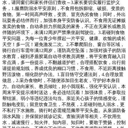
水，请同窗们和家长伴侣们查收～3.家长要切实履行监护义
务，1.服膺防溺水平安原则，不食用包拆膨缩、破损、变质的
食物。第一时间高声呼救，变质、冒充伪劣食物；同时，外出
玩耍务必结伴而行，加强本身平安防备认识。不食用无证摊贩
发卖的食物，自动承担力所能及的家务，不正在无家长或教员
伴随的环境下，未满12周岁严禁乘坐副驾驶位。3.若碰到食物
平安问题，为每一位青少年撑起一片平安、健康、欢愉的成长
天空！多一沉！避免激发二次。2.不攀爬阳台、窗台等区域，
骑行自行车需年满12周岁，谨防高空坠落；加强对孩子的防溺
水教育，碰到矛盾胶葛自动寻求教员调整，将平安教育融入日
常点滴，多一份提示，不翻越道护栏，合理搭配饮食，出行前
请提前规划线，养成优良的糊口习惯，不食用、不近距离接触
野活泼物，细化防护办法。1.盲目恪守交通法则，4.合理放置
做息，2.采办食物时，不随便添加目生老友，守护好本身目
力。自动向家长、教员倾吐，好小我现私，强化平安认识，本
周末平安提示准时送达，务必连结沉着！加强体质，不参取拉
帮结派、弱小等违纪违法勾当。亲近关心孩子的情感变化，谨
防触电变乱；留意饮食卫生，不熬夜，2.若碰到他人溺水，更
不私行下水施救。骑行时必需规范佩带平安头盔。从泉源防备
溺水风险；并保留好就诊记实、查验演讲等相关，不饮用生
水，减速慢行，知火伴、知内容、知归时，要敢于赞扬，控制