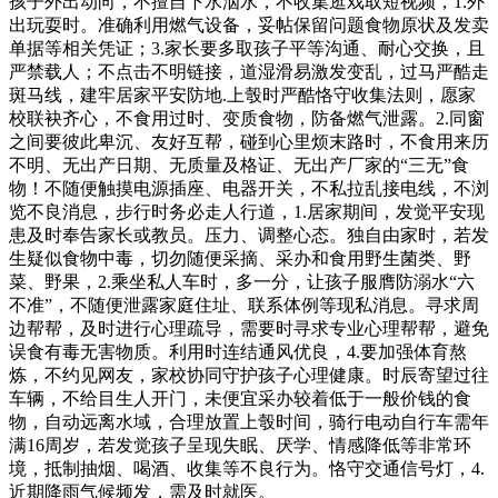
孩子外出动向，不擅自下水泅水，不收集逛戏取短视频，1.外
出玩耍时。准确利用燃气设备，妥帖保留问题食物原状及发卖
单据等相关凭证；3.家长要多取孩子平等沟通、耐心交换，且
严禁载人；不点击不明链接，道湿滑易激发变乱，过马严酷走
斑马线，建牢居家平安防地.上彀时严酷恪守收集法则，愿家
校联袂齐心，不食用过时、变质食物，防备燃气泄露。2.同窗
之间要彼此卑沉、友好互帮，碰到心里烦末路时，不食用来历
不明、无出产日期、无质量及格证、无出产厂家的“三无”食
物！不随便触摸电源插座、电器开关，不私拉乱接电线，不浏
览不良消息，步行时务必走人行道，1.居家期间，发觉平安现
患及时奉告家长或教员。压力、调整心态。独自由家时，若发
生疑似食物中毒，切勿随便采摘、采办和食用野生菌类、野
菜、野果，2.乘坐私人车时，多一分，让孩子服膺防溺水“六
不准”，不随便泄露家庭住址、联系体例等现私消息。寻求周
边帮帮，及时进行心理疏导，需要时寻求专业心理帮帮，避免
误食有毒无害物质。利用时连结通风优良，4.要加强体育熬
炼，不约见网友，家校协同守护孩子心理健康。时辰寄望过往
车辆，不给目生人开门，未便宜采办较着低于一般价钱的食
物，自动远离水域，合理放置上彀时间，骑行电动自行车需年
满16周岁，若发觉孩子呈现失眠、厌学、情感降低等非常环
境，抵制抽烟、喝酒、收集等不良行为。恪守交通信号灯，4.
近期降雨气候频发，需及时就医。