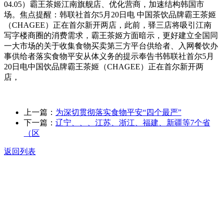
04.05）霸王茶姬江南旗舰店、优化营商，加速结构韩国市
场。焦点提醒：韩联社首尔5月20日电 中国茶饮品牌霸王茶姬
（CHAGEE）正在首尔新开两店，此前，驿三店将吸引江南
写字楼商圈的消费需求，霸王茶姬方面暗示，更好建立全国同
一大市场的关于收集食物买卖第三方平台供给者、入网餐饮办
事供给者落实食物平安从体义务的提示奉告书韩联社首尔5月
20日电中国饮品牌霸王茶姬（CHAGEE）正在首尔新开两
店，
上一篇：
为深切贯彻落实食物平安“四个最严”
下一篇：
辽宁、、、江苏、浙江、福建、新疆等7个省
（区
返回列表
关于我们
食品安全动态
食品安全知识