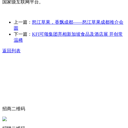
国家级互联网平台。
上一篇：
怒江草果，香飘成都——怒江草果成都推介会
圆
下一篇：
KFI可颂集团亮相新加坡食品及酒店展 开创常
温稀
返回列表
关于我们
食品安全动态
食品安全知识
联系我们
招商二维码