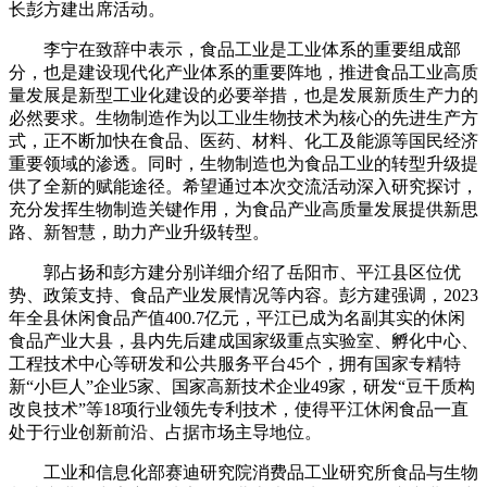
长彭方建出席活动。
李宁在致辞中表示，食品工业是工业体系的重要组成部
分，也是建设现代化产业体系的重要阵地，推进食品工业高质
量发展是新型工业化建设的必要举措，也是发展新质生产力的
必然要求。生物制造作为以工业生物技术为核心的先进生产方
式，正不断加快在食品、医药、材料、化工及能源等国民经济
重要领域的渗透。同时，生物制造也为食品工业的转型升级提
供了全新的赋能途径。希望通过本次交流活动深入研究探讨，
充分发挥生物制造关键作用，为食品产业高质量发展提供新思
路、新智慧，助力产业升级转型。
郭占扬和彭方建分别详细介绍了岳阳市、平江县区位优
势、政策支持、食品产业发展情况等内容。彭方建强调，2023
年全县休闲食品产值400.7亿元，平江已成为名副其实的休闲
食品产业大县，县内先后建成国家级重点实验室、孵化中心、
工程技术中心等研发和公共服务平台45个，拥有国家专精特
新“小巨人”企业5家、国家高新技术企业49家，研发“豆干质构
改良技术”等18项行业领先专利技术，使得平江休闲食品一直
处于行业创新前沿、占据市场主导地位。
工业和信息化部赛迪研究院消费品工业研究所食品与生物