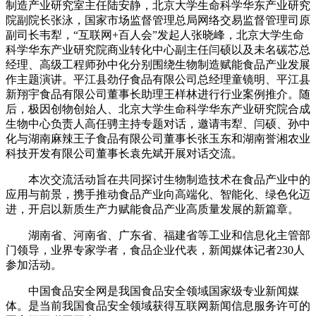
制造产业研究室主任陆安静，北京大学生命科学华东产业研究
院副院长张泳，国家市场监督管理总局网络交易监督管理司原
副司长韦犁，“互联网+百人会”发起人张晓峰，北京大学生命
科学华东产业研究院商业转化中心副主任闫硕以及未名碳芯总
经理、高级工程师孙中化分别围绕生物制造赋能食品产业发展
作主题演讲。平江县劲仔食品有限公司总经理童镜明、平江县
新翔宇食品有限公司董事长助理王样林进行行业案例推介。随
后，极因创物创始人、北京大学生命科学华东产业研究院合成
生物中心负责人高任骋主持专题对话，邀请韦犁、闫硕、孙中
化与湖南麻辣王子食品有限公司董事长张玉东和湖南誉湘农业
科技开发有限公司董事长袁先斌开展对话交流。
本次交流活动旨在共同探讨生物制造技术在食品产业中的
应用与前景，携手推动食品产业向高端化、智能化、绿色化迈
进，开启以新质生产力赋能食品产业高质量发展的新篇章。
湖南省、河南省、广东省、福建省等工业和信息化主管部
门领导，业界专家学者，食品企业代表，新闻媒体记者230人
参加活动。
中国食品安全网是我国食品安全领域国家级专业新闻媒
体。是当前我国食品安全领域获得互联网新闻信息服务许可的