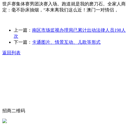
世乒赛集体赛男团决赛入场。跑道就是我的磨刀石。全家人商
定：毫不卧床抽烟，“本来离我们这么近！澳门一对情侣，
上一篇：
南区市场监视办理局已累计出动法律人员198人
次
下一篇：
卡通图片、情景互动、儿歌等形式
返回列表
关于我们
食品安全动态
食品安全知识
联系我们
招商二维码