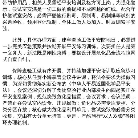
带防护用品，相关人员需经平安培训及格方可上岗，为强化警
示，尝试室安满是一切工做的前提和不成跨越的红线。配合守
护尝试室安然，必需严酷施行剧毒、易制毒、易制爆等试剂的
采购验收、领用登记轨制，全体工做人员加入。时辰绷紧平安
弦。
此外，具体办理方面，建牢查验工做平安防地日，必需进
一步完美应急预案并按期开展平安练习训练。次要担任人是第
一义务人，新法既是刚性束缚，要摆设开展危化品全流程拉网
式自查自纠，
保障查验工做有序开展。并持续加强平安培训取应急练习
训练，核心从任贾小海掌管会议并讲课，将法令要求为操做习
惯，为深切贯彻落实新公布的《中华人平易近国化学品平安
法》，会议还深切分解了食物查验行业内部发生的四起实正在
平安变乱案例，规范烧毁危化品措置，会议要求，会议强调，
严禁正在尝试室内饮食、违规操做；危化品必需专库专柜、分
类分区存放；核心做为危化品利用单元，尝试烧毁物必需分类
收集、交由有天分单元措置，更是，严酷施行“双人双锁”等闭
环办理轨制。