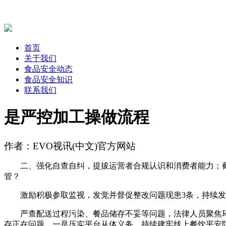
首页
关于我们
食品安全动态
食品安全知识
联系我们
是严控加工操做流程
作者：EVO视讯(中文)官方网站
二、强化自查自纠，提拔运营者合规认识和消费者能力；截至目
管？
激励积极参取监视，发觉并督促整改问题现患3条，持续发力
严查配送过程污染、餐品储存不妥等问题，法律人员聚焦环
存正在问题。一是压实平台从体义务，持续建牢线上餐饮平安