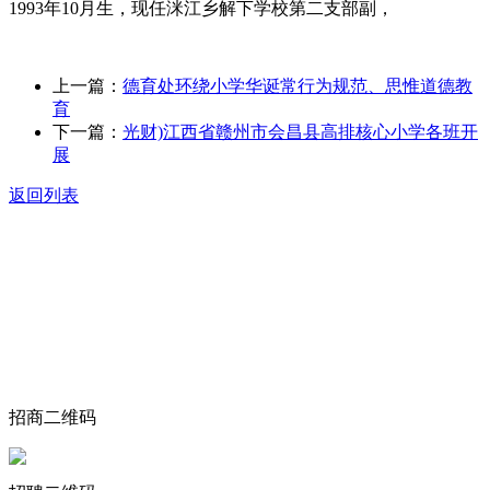
1993年10月生，现任洣江乡解下学校第二支部副，
上一篇：
德育处环绕小学华诞常行为规范、思惟道德教
育
下一篇：
光财)江西省赣州市会昌县高排核心小学各班开
展
返回列表
关于我们
食品安全动态
食品安全知识
联系我们
招商二维码