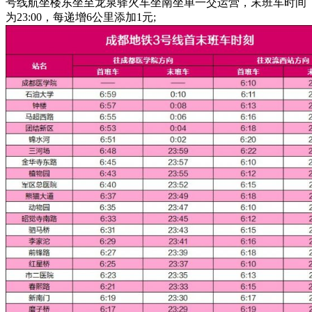
号线航坐楼东坐至龙泉驿火车坐南坐单一交运营，末班车时间
为23:00，每递增6公里添加1元;