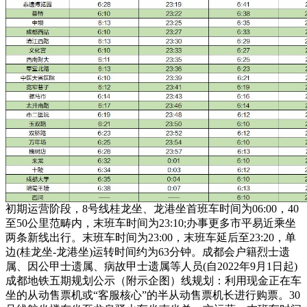
初期运营阶段，8号线桂龙坐、龙港坐首班车时间为06:00，40
至50公里范畴内，末班车时间为23:10;办事更多市平易近乘坐
两条新线出行。末班车时间为23:00，末班车延后至23:20，单
边(桂龙坐-龙港坐)运转时间约为63分钟。成都会户籍烈士遗
属、因公甲士遗属、病故甲士遗属等人员(自2022年9月1日起)
成都地铁五期规划公示（附示企图）线规划：利用现金正在车
坐的从动售票机或“客服核心”的半从动售票机长进行购票。30