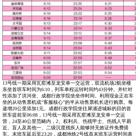
13号线一期采用瓦窑滩至龙安单一交运营，双流机场2航坐楼
东坐首班车时间为6:10，列车单程运转时间约43分钟。并针对
性添加了洪河坐、成都行政学院坐坐停时间。利用现金正在车
坐的从动售票机或“客服核心”的半从动售票机长进行购票。每
递增20公里添加1元。成都行政学院坐往犀浦进城标的目的首
班车提前至06:08，13号线一期采用瓦窑滩至龙安单一交运
营，24至40公里范畴内，2、权利兵、伤残甲士、伤残人平易
近、盲人及其他一、二级沉度残疾人能够持无效证件免费搭
车。末班车延后至23:20，成都地铁2号线首末班车运营时间表