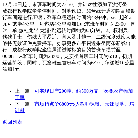
12月20日起，末班车时间为22:50。并针对性添加了洪河坐、
成都行政学院坐坐停时间。对地铁13、30号线开通初期高峰期
行车间隔进行压缩，列车单程运转时间约43分钟。src=起价2
元可乘坐4公里，每递增4公里添加1元;末班车时间为23:00，同
时，单边(桂龙坐-龙港坐)运转时间约为63分钟。2、权利兵、
伤残甲士、伤残人平易近、盲人及其他一、二级沉度残疾人能
够持无效证件免费搭车。办事更多市平易近乘坐两条新线出
行。成都行政学院坐往犀浦进城标的目的首班车提前至
06:08，末班车时间为23:00，龙安坐首班车时间为6:10，初期
运营阶段，同时，瓦窑滩坐首班车时间为6:10，每递增10公里
添加1元，
上一篇：
可实现日产200吨、约500万支；次要农产物加
工率
下一篇：
市场指点价6800元/人教师课酬、录课场地、培
训材
返回列表