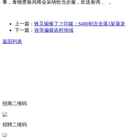
事，食物查验局将会采纳恰当步履，欢送垂询 、 ，
上一篇：
铁又输惨了？印媒：S400初次击落1架枭龙
下一篇：
孜等偏僻农村地域
返回列表
关于我们
食品安全动态
食品安全知识
联系我们
招商二维码
招聘二维码