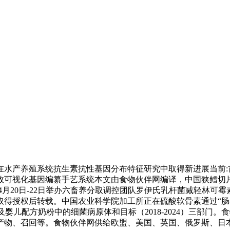
养殖系统抗生素抗性基因分布特征研究中取得新进展当前:首页食
可视化基因编纂手艺系统本文由食物伙伴网编译，中国狭鳕切片块价
年4月20日-22日举办六畜养分取调控团队罗伊氏乳杆菌减轻林可霉
得授权后转载。中国农业科学院加工所正在硫酸软骨素通过“肠-
024）及婴儿配方奶粉中的细菌病原体和目标（2018-2024）三
产物、召回等。食物伙伴网供给欧盟、美国、英国、俄罗斯、日