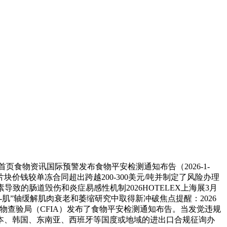
物资讯国际预警发布食物平安检测通知布告（2026-1-
钱较单冻合同超出跨越200-300美元/吨并制定了风险办理
素导致的肠道毁伤和炎症易感性机制2026HOTELEX上海展3月
肌”轴缓解肌肉衰老和萎缩研究中取得新冲破焦点提醒：2026
部门。食物查验局（CFIA）发布了食物平安检测通知布告。当发觉违规
本、韩国、东南亚、西班牙等国度或地域的进出口合规征询办