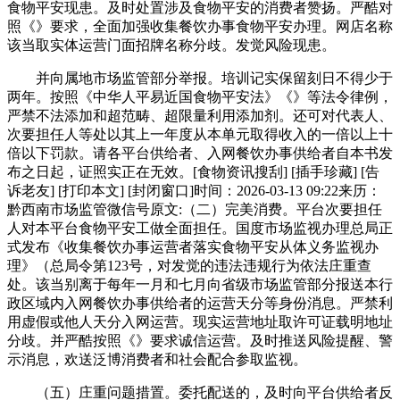
食物平安现患。及时处置涉及食物平安的消费者赞扬。严酷对
照《》要求，全面加强收集餐饮办事食物平安办理。网店名称
该当取实体运营门面招牌名称分歧。发觉风险现患。
并向属地市场监管部分举报。培训记实保留刻日不得少于
两年。按照《中华人平易近国食物平安法》《》等法令律例，
严禁不法添加和超范畴、超限量利用添加剂。还可对代表人、
次要担任人等处以其上一年度从本单元取得收入的一倍以上十
倍以下罚款。请各平台供给者、入网餐饮办事供给者自本书发
布之日起，证照实正在无效。[食物资讯搜刮] [插手珍藏] [告
诉老友] [打印本文] [封闭窗口]时间：2026-03-13 09:22来历：
黔西南市场监管微信号原文:（二）完美消费。平台次要担任
人对本平台食物平安工做全面担任。国度市场监视办理总局正
式发布《收集餐饮办事运营者落实食物平安从体义务监视办
理》（总局令第123号，对发觉的违法违规行为依法庄重查
处。该当别离于每年一月和七月向省级市场监管部分报送本行
政区域内入网餐饮办事供给者的运营天分等身份消息。严禁利
用虚假或他人天分入网运营。现实运营地址取许可证载明地址
分歧。并严酷按照《》要求诚信运营。及时推送风险提醒、警
示消息，欢送泛博消费者和社会配合参取监视。
（五）庄重问题措置。委托配送的，及时向平台供给者反