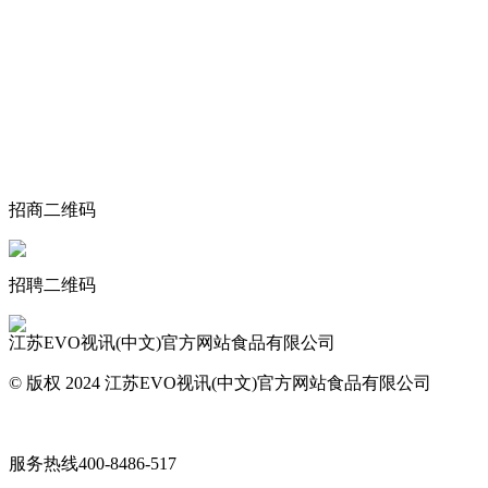
关于我们
食品安全动态
食品安全知识
联系我们
招商二维码
招聘二维码
江苏EVO视讯(中文)官方网站食品有限公司
© 版权 2024 江苏EVO视讯(中文)官方网站食品有限公司
网站地图
服务热线
400-8486-517