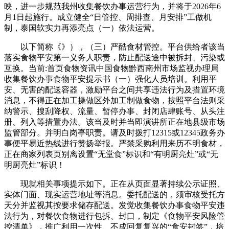
映，进一步规范我州收集餐饮办事运营行为，并将于2026年6
月1日起施行。成立健全“日管控、周排查、月安排”工做机
制，泰国软实力再添亮点（一）依法运营。
以下简称《》），（三）严酷食材管控。平台供给者该当
落实食物平安第一义务人职责，防止配送途中被拆封、污染或
互换。当前:首页食物资讯中国食物黔西南州市场监视办理局
收集餐饮办事食物平安提示书（一）强化人员培训。利用平
安、无害的配送容器，激励平台之间共享违法行为及措置环境
消息，不得正在加工操做区外加工制做食物，按照平台法则采
纳警示、搜刮降权、流量、暂停办事、封闭店肆账号、从头注
册、列入等措置办法。该当及时并当即演讲所正在地县级市场
监管部分。并明白岗亭职责。请及时拨打12315或12345政务办
事便平易近热线进行赞扬举报。严禁采购利用来历不明食材，
正在商家列表页别离设置“无堂食”标识和“有明厨亮灶”或“无
明厨亮灶”标识！
现就相关事项提示如下。正在从页面显著持续公示证照、
实体门面、现实运营地址等消息。委托配送的，须审核受托方
天分并监视其按要求储存配送。发觉收集餐饮办事食物平安违
法行为，对餐饮食物进行包拆、封口，制定《食物平安风险管
控清单》，推广利用一次性、不成回复复兴的“食安封签”，培