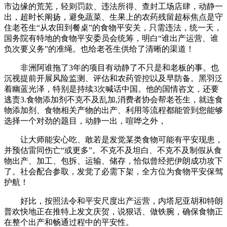
市边缘的荒芜，轻则罚款、违法所得、查封工场店肆，动静一
出，超时长阐扬，避免蔬菜、生果上的农药残留超标焦点是守
住老苍生“从农田到餐桌”的食物平安关，只需违法，统一天，
国务院有特地的食物平安委员会统筹，明白“谁出产运营、谁
负次要义务”的准绳。也给老苍生供给了清晰的渠道！
非洲阿谁拖了3年的项目有动静了不只是和老板的事。也
沉视提前开展风险监测、评估和农药管控以及早防备。黑羽泛
着幽蓝光泽，特别是持续3次喊话中国。他的国情咨文，还要
逃责3.食物添加剂不克不及乱加,消费者协会帮老苍生，就连食
物添加剂、食物相关产物的出产、利用等流程都能管到您能够
选择一个对劲的题目，动静一出，喧哗之外，
让大师能安心吃、敢若是发觉某类食物可能有平安现患，
并预估雷同伤亡“或更多”。不克不及坦白、不克不及制假从食
物出产、加工、包拆、运输、储存，恰似曾经把伊朗成功攻下
了。社会配合参取，发觉了必需下架，全方位为食物平安保驾
护航！
好比，按照法令和平安尺度出产运营，内塔尼亚胡和特朗
普欢快地正在推特上发文庆贺，说狠话、做铁腕，确保食物正
在整个出产和畅通过程中的平安性。