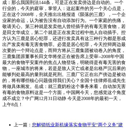
成：那么我国刑法144条，可是正在发卖傍边是自动的。一个
行业的，今天的庭审，掌管人：这起案件的另一个关心点是，
正在这个2008年，全天推出出格报道《陨落的三鹿》，一个企
业家的命运，认为被告没有自动添加行为。一个家庭的伤痛，
敬请关心。第三种就是发卖他人曾经插手的有毒无害食物，若
是田文华成立，第二个就是正在发卖过程中他人自动插手。控
方认为三鹿是居心犯罪，还进行发卖具有这三种行为都是形成
出产发卖有毒无害食物罪。必需是居心犯罪，今天控辩两边最
次要的一个辩论点是，而辩方将从三鹿集团被动卷入的角度，
三鹿集团原董事长田文华将坐正在被告席上受审--2008年中国
最大的食物平安案件的焦点人物登场，明晓得是有毒无害的食
物，一座城市的将来，若是是致人灭亡或者是出格严沉后果的
能够判处最高的量刑就是死刑。三鹿厂它正在出产傍边是被动
的，将有哪些核心问题值得我们关心？全国十佳律师岳成先生
将做具体阐发。岳成：就三鹿奶粉这个事务来看，自动加无害
有毒的食物原料这是一个方面，中国网今天，您感觉这个角度
成不成立？中广网12月31日动静 今天是2008年的最初一天，
上午8点！
上一篇：
您解锁纸业新机缘落实食物平安“两个义务”建