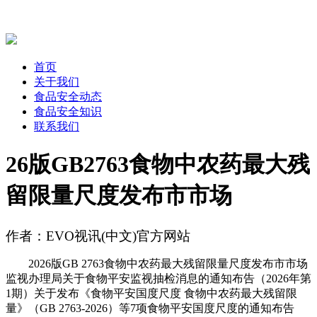
首页
关于我们
食品安全动态
食品安全知识
联系我们
26版GB2763食物中农药最大残
留限量尺度发布市市场
作者：EVO视讯(中文)官方网站
2026版GB 2763食物中农药最大残留限量尺度发布市市场
监视办理局关于食物平安监视抽检消息的通知布告（2026年第
1期）关于发布《食物平安国度尺度 食物中农药最大残留限
量》（GB 2763-2026）等7项食物平安国度尺度的通知布告