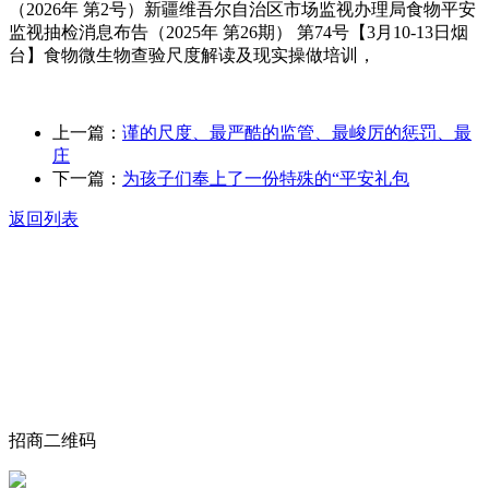
（2026年 第2号）新疆维吾尔自治区市场监视办理局食物平安
监视抽检消息布告（2025年 第26期） 第74号【3月10-13日烟
台】食物微生物查验尺度解读及现实操做培训，
上一篇：
谨的尺度、最严酷的监管、最峻厉的惩罚、最
庄
下一篇：
为孩子们奉上了一份特殊的“平安礼包
返回列表
关于我们
食品安全动态
食品安全知识
联系我们
招商二维码