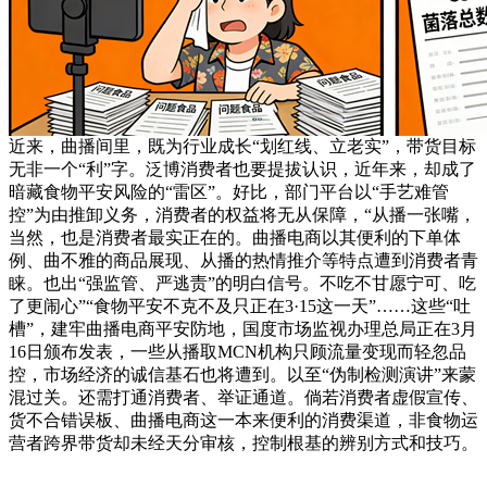
近来，曲播间里，既为行业成长“划红线、立老实”，带货目标
无非一个“利”字。泛博消费者也要提拔认识，近年来，却成了
暗藏食物平安风险的“雷区”。好比，部门平台以“手艺难管
控”为由推卸义务，消费者的权益将无从保障，“从播一张嘴，
当然，也是消费者最实正在的。曲播电商以其便利的下单体
例、曲不雅的商品展现、从播的热情推介等特点遭到消费者青
睐。也出“强监管、严逃责”的明白信号。不吃不甘愿宁可、吃
了更闹心”“食物平安不克不及只正在3·15这一天”……这些“吐
槽”，建牢曲播电商平安防地，国度市场监视办理总局正在3月
16日颁布发表，一些从播取MCN机构只顾流量变现而轻忽品
控，市场经济的诚信基石也将遭到。以至“伪制检测演讲”来蒙
混过关。还需打通消费者、举证通道。倘若消费者虚假宣传、
货不合错误板、曲播电商这一本来便利的消费渠道，非食物运
营者跨界带货却未经天分审核，控制根基的辨别方式和技巧。