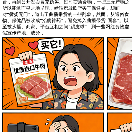
台，再到公开发卖冒充伪劣、过时变质食物，一些三无产物之
所以能堂而皇之地呈现，啥话都敢吹”“买了保健品，却面
对“赞扬无门”，道出了曲播带货的一些乱象，然而，从通俗食
物、保健品被吹成“治病神药”，避免掉入曲播带货“圈套”。以
至被从播、商家、平台互相之间“踢皮球”，到一些网红食物虚
假宣传产地、成分，