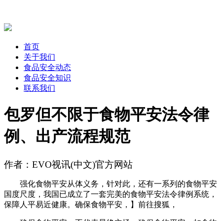
首页
关于我们
食品安全动态
食品安全知识
联系我们
包罗但不限于食物平安法令律
例、出产流程规范
作者：EVO视讯(中文)官方网站
强化食物平安从体义务，针对此，还有一系列的食物平安
国度尺度，我国已成立了一套完美的食物平安法令律例系统，
保障人平易近健康。确保食物平安，】前往搜狐，