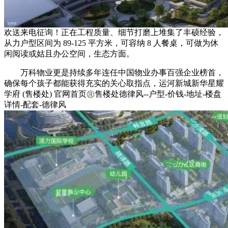
欢送来电征询！正在工程质量、细节打磨上堆集了丰硕经验，
从力户型区间为 89-125 平方米，可容纳 8 人餐桌，可做为休
闲阅读或姑且办公空间，生态方面。
万科物业更是持续多年连任中国物业办事百强企业榜首，
确保每个孩子都能获得充实的关心取指点，运河新城新华星耀
学府 (售楼处) 官网首页㊟售楼处德律风--户型-价钱-地址-楼盘
详情-配套-德律风