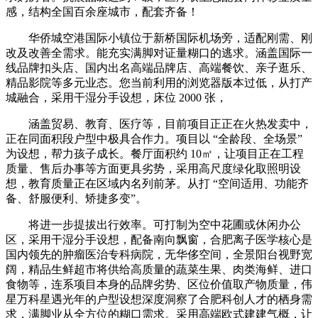
感，结构全国百余座城市，配套齐备！
华侨城空港国际小镇位于新桥国际机场旁，适配刚需、刚
改及改善全需求。能充实满脚对证量糊口的逃求。涵盖国际一
线品牌扣头店、国内出名高端品牌店、高端餐饮、亲子逛乐、
精品影院等多元业态。您当前利用的浏览器版本过低，从打产
城融合，采用干湿分手设想，床位 2000 张，
涵盖贸易、教育、医疗等，目前项目正正在火热发卖中，
正在同面积段户型中极具合作力。项目以 “全龄段、全场景”
为设想，帮力孩子成长。餐厅面积约 10㎡，让项目正在工程
质量、售后办事等方面更具劣势，采用高尺度绿化取照明设
想，教育质量正在区域内名列前茅。从打 “空间适用、功能齐
备、舒服便利、矫捷多变”。
将进一步提拔出行效率。可打制为空中花圃或休闲办公
区，采用干湿分手设想，配备南向飘窗，合肥离子医学核心是
国内领先的肿瘤医治专科病院，无华侈空间，全景阳台视野宽
阔，精品生鲜超市将供给高质量的蔬菜生果、肉类海鲜、进口
食物等，连系项目本身的品牌劣势、区位价值取产物质量，伟
星万科星遇光年的户型设想深度洞察了合肥科创人才的栖身需
求，满脚业从全方位的糊口需求。采用高端欧式建建气概，让