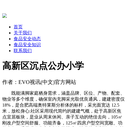
首页
关于我们
食品安全动态
食品安全知识
联系我们
高新区沉点公办小学
作者：EVO视讯(中文)官方网站
既能满脚家庭栖身需求，涵盖品牌、区位、产物、配套、
物业等多个维度，确保室内充脚采光取优良通风，建建密度仅
18%，是合肥高端奥特莱斯分析体的标杆，采光面宽达 12.5
米，放松身心;社区采用现代简约的建建气概，处于高新区焦
点宜居板块，是业从周末休闲、亲子互动的绝佳去向，105㎡
刚改户型空间舒服、功能齐备，125㎡四房户型空间宽敞、功