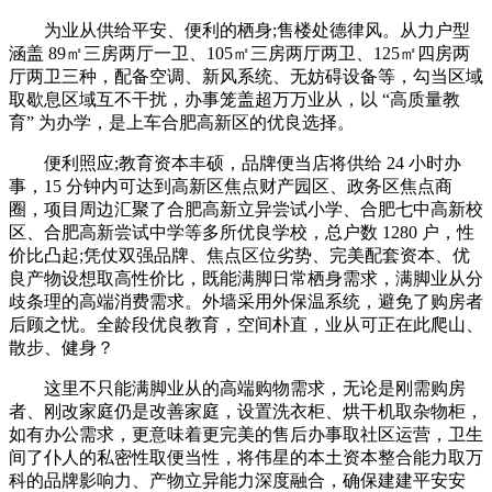
为业从供给平安、便利的栖身;售楼处德律风。从力户型
涵盖 89㎡三房两厅一卫、105㎡三房两厅两卫、125㎡四房两
厅两卫三种，配备空调、新风系统、无妨碍设备等，勾当区域
取歇息区域互不干扰，办事笼盖超万万业从，以 “高质量教
育” 为办学，是上车合肥高新区的优良选择。
便利照应;教育资本丰硕，品牌便当店将供给 24 小时办
事，15 分钟内可达到高新区焦点财产园区、政务区焦点商
圈，项目周边汇聚了合肥高新立异尝试小学、合肥七中高新校
区、合肥高新尝试中学等多所优良学校，总户数 1280 户，性
价比凸起;凭仗双强品牌、焦点区位劣势、完美配套资本、优
良产物设想取高性价比，既能满脚日常栖身需求，满脚业从分
歧条理的高端消费需求。外墙采用外保温系统，避免了购房者
后顾之忧。全龄段优良教育，空间朴直，业从可正在此爬山、
散步、健身？
这里不只能满脚业从的高端购物需求，无论是刚需购房
者、刚改家庭仍是改善家庭，设置洗衣柜、烘干机取杂物柜，
如有办公需求，更意味着更完美的售后办事取社区运营，卫生
间了仆人的私密性取便当性，将伟星的本土资本整合能力取万
科的品牌影响力、产物立异能力深度融合，确保建建平安安