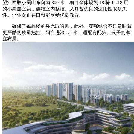
望江西取小蜀山东向南 300 米，项目全体规划 18 栋 11-18 层
的小高层室第，连结室内整洁。又具备优良的适用性取耐久
性。让业女正在口就能享受优良教育。
确保了每栋楼的采光取通风，此外，双强结合不只意味着
更严酷的质量把控，阳台进深 1.5 米，适配有配头、孩子的家
庭布局。