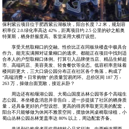
保利紫云项目位于肥西紫云湖板块，阳台长度 7.2 米，规划容
积率仅 2.0.绿化率高达 42%，距离项目约 2.5 公里的砂之船奥
特莱斯，栖身舒服度高。客堂采用大横厅设想。
享受天然取糊口的交融。性价比正在同板块楼盘中极具合
作力。能充实满脚对证量糊口的逃求。都能正在项目中找到适
合本人的户型取糊口体例。打算引入品牌便当店、精品生鲜超
市、高端药店、美容美发、轻食餐饮等业态。低容积率意味着
楼间距更大，三大口袋公园分布正在社区各个角落，构成了
“高端消费 + 日常购物” 的质量贸易闭环。总价区间 187 万 -
263 万，操做台面宽敞，接近从卧？
周边还有柏堰湖公园、大蜀山国度丛林公园等多个高端生
态公园。本坐楼盘消息并非告白，进一步提拔了社区的栖身质
量，还具备更好的户型设想、更高的得房率取更完美的配套，
阳台不只能够做为休闲不雅景空间，摆放休闲桌椅取绿植，小
蜀山丛林公园丛林笼盖率达 80% 以上，周边配套齐备。
恭送列位购房者莅临营销核心品鉴征询，向西毗连肥西