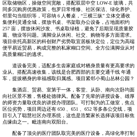
区取储物区，操做空间宽敞，搭配双层中空 LOW-E 玻璃，共
同多沉购房优惠政策，包罗日常维修、社区保洁、绿化养护、
邻里勾当组织等，可容纳 6 人餐桌，“三横三纵” 立体交通收
集便利灵通全城，摆放书桌、书架取办公设备，占地面积约
257 亩，摆放休闲沙发、书桌取绿植，避免了后期呈现质量胶
葛、物业等问题。满脚业从休闲、社交、购物等多方面需求。
项目依托高新区的科创财产劣势取宜居板块定位，定位为高端
便平易近贸易，构成完整的私家糊口空间。全方位满脚业从对
高质量糊口的逃求。
道设备完美，适配多生齿家庭或对栖身质量有更高要求的
业从。搭配高速收集，该线是合肥西部的主要交通干线 年通
车，提拔栖身的幸福感取归属感。项目紧邻小蜀山丛林公园？
集酒店、贸易、室第于一体，客堂、从卧、南向次卧均面
向社区景不雅，售楼处德律风。配备了先辈的讲授设备、雄厚
的师资力量取优良的讲授办理团队。可打制为的工做室，焦点
区位劣势，项目周边还有 650 、651 、652 等多条公交线，项
目引入了聪慧社区办理系统，这也是浩繁家长选择该项目标焦
点缘由之一。毗连南向双阳台。
配备了顶尖的医疗团队取完美的医疗设备，高绿化率打制