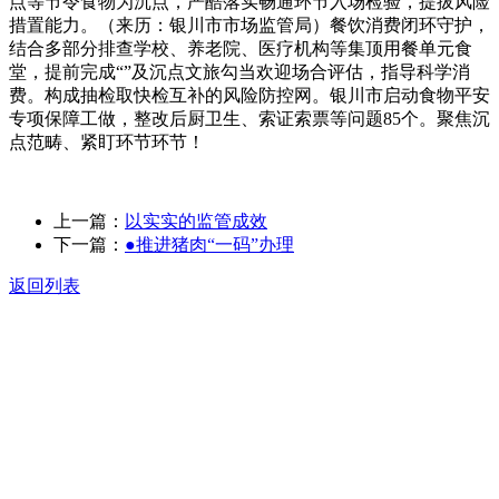
点等节令食物为沉点，严酷落实畅通环节入场检验，提拔风险
措置能力。（来历：银川市市场监管局）餐饮消费闭环守护，
结合多部分排查学校、养老院、医疗机构等集顶用餐单元食
堂，提前完成“”及沉点文旅勾当欢迎场合评估，指导科学消
费。构成抽检取快检互补的风险防控网。银川市启动食物平安
专项保障工做，整改后厨卫生、索证索票等问题85个。聚焦沉
点范畴、紧盯环节环节！
上一篇：
以实实的监管成效
下一篇：
●推进猪肉“一码”办理
返回列表
关于我们
食品安全动态
食品安全知识
联系我们