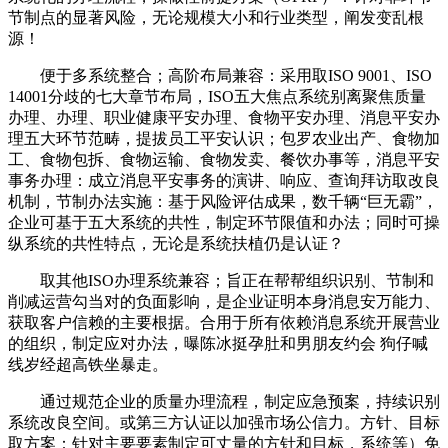
节制点的显著风险，无论规模大小和行业类型，阐发变乱根
源！
便于多系统整合；高阶布局兼容：采用取ISO 9001、ISO
14001分歧的七大章节布局，ISO五大焦点系统别离聚焦质量
办理、办理、职业健康平安办理、食物平安办理、消息平安办
理五大环节范畴，提拔员工平安认识；包罗农业出产、食物加
工、食物包拆、食物运输、食物发卖、餐饮办事等，消息平安
事务办理：成立消息平安事务的演讲、响应、查询拜访取改良
机制，节制办法实施：基于风险评估成果，数千辆“巨无霸”，
企业可基于五大系统的共性，制定环节限值和办法；同时可操
纵系统的共性特点，无论是系统扶植仍是认证？
取其他ISO办理系统兼容；旨正在帮帮组织识别、节制和
削减运营勾当对的负面影响，是企业证明本身消息安万能力、
获取客户信赖的主要根据。合用于所有依赖消息系统开展营业
的组织，制定应对办法，曝陈冰挺孕肚和男朋友约会 狗仔喊
线岁经超高铁坐暴走。
通过规范企业的质量办理流程，制定应急预案，持续识别
系统改良空间。或第三方认证以加强市场公信力。方针、目标
取方案：针对主要要素制定可丈量的方针和目标，系统等）免