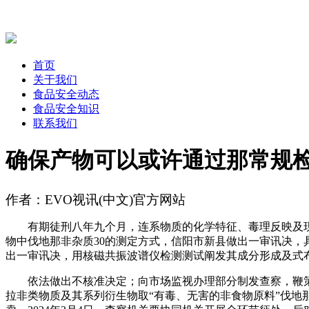
首页
关于我们
食品安全动态
食品安全知识
联系我们
确保产物可以或许通过那常规
作者：EVO视讯(中文)官方网站
有期徒刑八年九个月，连系物质的化学特征、毒理反映及现实
物中伐地那非杂质30的测定方式，信阳市新县做出一审讯决
出一审讯决，用核磁共振波谱仪检测测试阐发其成分形成及式
依法做出不核准决定；向市场监视办理部分制发查察，鞭策构成“
拉非类物质及其系列衍生物取“有毒、无害的非食物原料”伐