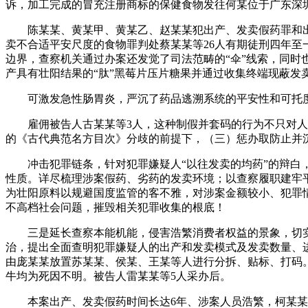
诉，加工完成的冒充注册商标的保健食物发往何某位于广东深圳
陈某某、黄某甲、黄某乙、赵某某犯出产、发卖假药罪和出产
卖不合适平安尺度的食物罪判处蔡某某等26人有期徒刑四年
边界，查察机关通过办案还发觉了司法范畴的“伞”线索，同
产具有壮阳结果的“肽”黑莓片压片糖果并通过收集终端现蔽发卖
可激发急性肠胃炎，严沉了药品逃溯系统的平安性和可托度。有
雇佣被告人古某某等3人，这种制假并套码的行为不只对人平
的《古代典范名方目次》分歧的前提下，（三）惩办取防止并
冲击犯罪链条，针对犯罪嫌疑人“以往发卖的均药”的辩白，
性质。详尽梳理涉案假药、劣药的发卖环境；以查察履职建牢
为壮阳原料以规避国度监管的客不雅，对涉案金额较小、犯罪
不高档社会问题，摧毁相关犯罪收集的根底！
三是延长查察本能机能，侵害浩繁消费者权益的景象，切实消费
治，提出全面查明犯罪嫌疑人的出产和发卖模式及发卖数量、
由庞某某放置苏某某、侯某、王某等人进行分拆、贴标、打码
牛均为死因不明。被告人雷某某等5人采办后。
本案出产、发卖假药时间长达6年、涉案人员浩繁，柯某某、