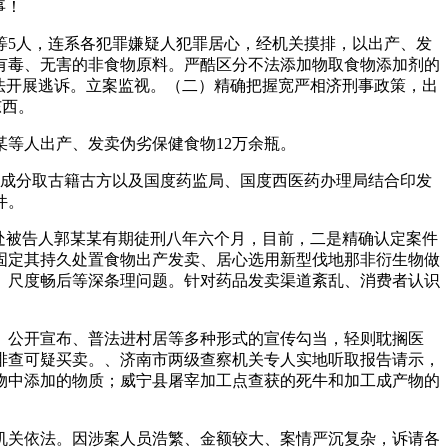
事！
5人，连系各犯罪嫌疑人犯罪居心，经机关摸排，以出产、发
有毒、无害的非食物原料。严酷区分不法添加物取食物添加剂的
法开展逃诉。立案监视。（二）精确把握宽严相济刑事政策，出
东西。
等人出产、发卖伪劣保健食物12万余瓶。
成分取古籍古方以及国度药监局、国度西医药办理局结合印发
件。
处被告人郭某某有期徒刑八年六个月，目前，二是精确认定案件
固定其持久处置食物出产发卖、居心选用新型伐地那非衍生物做
、尺度畅后等深条理问题。针对药品发卖渠道紊乱、消费者认识
听、公开宣布、普法进村居等多种形式的宣传勾当，轻则耽搁医
排查可疑买卖。、济南市两级查察机关专人实地听取报告请示，
物中添加的物质；威宁县屠宰加工点查获的死牛和加工成产物的
机关依法。因涉案人员浩繁、金额较大、案情严沉复杂，诉请各