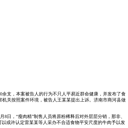
0余支，本案被告人的行为不只人平易近群命健康，并发布了食
察机关按照案件环境，被告人王某某提出上诉。济南市商河县做
0月8日，“瘦肉精”制售人员将原粉稀释后对外层层分销，那非、
可以或许认定雷某某等人采办不合适食物平安尺度的牛肉予以发