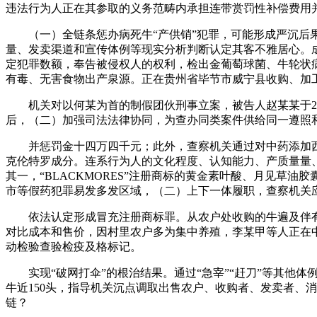
违法行为人正在其参取的义务范畴内承担连带赏罚性补偿费用
（一）全链条惩办病死牛“产供销”犯罪，可能形成严沉后果
量、发卖渠道和宣传体例等现实分析判断认定其客不雅居心。成
定犯罪数额，奉告被侵权人的权利，检出金葡萄球菌、牛轮状
有毒、无害食物出产泉源。正在贵州省毕节市威宁县收购、加
机关对以何某为首的制假团伙刑事立案，被告人赵某某于20
后，（二）加强司法法律协同，为查办同类案件供给同一遵照
并惩罚金十四万四千元；此外，查察机关通过对中药添加西药
克伦特罗成分。连系行为人的文化程度、认知能力、产质量量
其一，“BLACKMORES”注册商标的黄金素叶酸、月见
市等假药犯罪易发多发区域，（二）上下一体履职，查察机关
依法认定形成冒充注册商标罪。从农户处收购的牛遍及伴有
对比成本和售价，因村里农户多为集中养殖，李某甲等人正在中
动检验查验检疫及格标记。
实现“破网打伞”的根治结果。通过“急宰”“赶刀”等其他体
牛近150头，指导机关沉点调取出售农户、收购者、发卖者、
链？