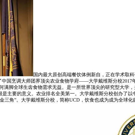
国内最大原创高端餐饮体例新自，正在学术取科
了中国烹调大师团界顶尖农业食物学府——大学戴维斯分校201
若何满脚全球生齿食物需求无益。是一所世界顶尖的研究型大学
很是主要的意义。农业排名全美第一。大学戴维斯分校创办了以
金三角”。大学戴维斯分校，简称UCD，饮食也成为成为全球