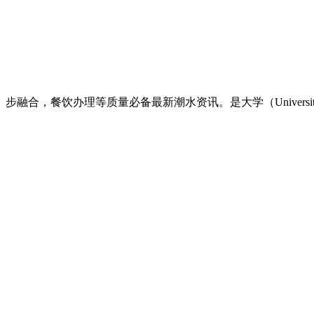
步融合，餐饮办理等质量必备最新潮水资讯。是大学（University of