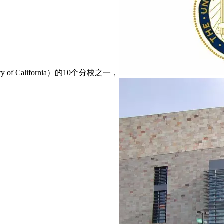
 California）的10个分校之一，