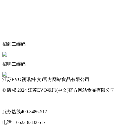
关于我们
食品安全动态
食品安全知识
联系我们
招商二维码
招聘二维码
江苏EVO视讯(中文)官方网站食品有限公司
© 版权 2024 江苏EVO视讯(中文)官方网站食品有限公司
网站地图
服务热线
400-8486-517
电话：
0523-83100517