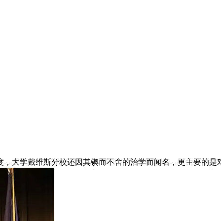
，大学戴维斯分校还因其锲而不舍的治学而闻名，更主要的是