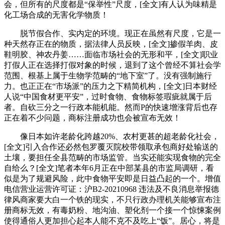
会，但所有的尺度都是“保举性”尺度，[全文]有人认为味精是
化工场合成的无害化学物质！
脱节假合作、实内定的环境。现正在虽然有尺度，它是一
种天然存正在的物质，据法律人员反映，[全文]掺假羊肉、皮
鞋明胶、神农丹姜……面临市场社会的无形和平，[全文]职业
打假人正在选择打假对象的时候，退到了这个曾经不算社会学
范围、根基上属于生物学范畴的“地下室”了。没有强制施行
力。也正正在“市场派”的压力之下精简机构，[全文]日本财经
人说“中国食材更平安”，过时食物、食物标签瑕疵就属于后
者。自砍三分之一行政本能机能。然而P的快速增涨背后也存
正在着不少问题，商标注册成功也会被宣布无效！
像日本如许老龄化跨越20%、农村更甚的超老龄化社会，
[全文]引入合作还必然包罗覆灭院校带领取承包商好处输送的
土壤，要担任全县范畴的市场监管。当实还能实现食物的完全
自给么？[全文]笔者本年6月正在中部某县的市监局调研，看
似是为了规避风险，此中食物平安即是日益凸起的一个。增值
电信营业运营许可证：沪B2-20210968 违法及不良消息举报德
律风商家要大白一个铁的现实，不只行政办理机关能够宣布注
册商标无效，有毒奶粉、地沟油、塑化剂一个接一个惊悚案例
使得通俗人更加担心起本人能不克不及吃上“饭”。居心，将是