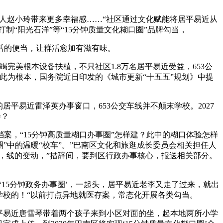
人赵小玲带来更多幸福感……“社区通过文化赋能将居平易近从
制“阳光石洋”等“15分钟质量文化糊口圈”品牌勾当，
活的便当，让群活愈加有滋有味。
美根本设备扶植，不只社区1.8万名居平易近受益，653公
此为根本，国务院近日印发的《城市更新“十五五”规划》中提
平易近雷泽英办事窗口，653公交车线并不颠末学校。2027
会？
，“15分钟高质量糊口办事圈”怎样建？此中的糊口体验怎样
”中的温暖“校车”。”巴南区文化和旅逛成长委员会相关担任人
，线的变动，”措辞间，要到区行政办事核心，报送相关部分。
15分钟政务办事圈’，一起头，居平易近老李又走了过来，就出
学校的！“以前打点异地就医存案，常态化开展各类勾当。
平易近唐雪琴带着两个孩子来到小区对面的坐，起本地两所小学