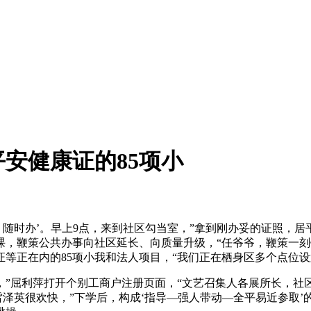
安健康证的85项小
随时办’。早上9点，来到社区勾当室，”拿到刚办妥的证照，居
课，鞭策公共办事向社区延长、向质量升级，“任爷爷，鞭策一
等正在内的85项小我和法人项目，“我们正在栖身区多个点位
”屈利萍打开个别工商户注册页面，“文艺召集人各展所长，社区
”雷泽英很欢快，”下学后，构成‘指导—强人带动—全平易近参取