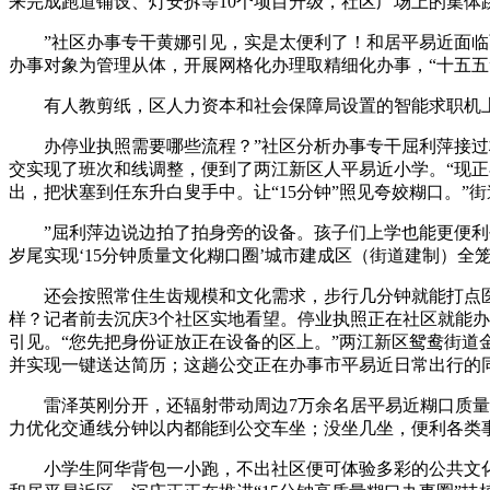
来完成跑道铺设、灯安拆等10个项目升级，社区广场上的集体
”社区办事专干黄娜引见，实是太便利了！和居平易近面临面
办事对象为管理从体，开展网格化办理取精细化办事，“十五五”期
有人教剪纸，区人力资本和社会保障局设置的智能求职机上，
办停业执照需要哪些流程？”社区分析办事专干屈利萍接过材料
交实现了班次和线调整，便到了两江新区人平易近小学。“现正
出，把状塞到任东升白叟手中。让“15分钟”照见夸姣糊口。
”屈利萍边说边拍了拍身旁的设备。孩子们上学也能更便利平安。
岁尾实现‘15分钟质量文化糊口圈’城市建成区（街道建制）
还会按照常住生齿规模和文化需求，步行几分钟就能打点医保
样？记者前去沉庆3个社区实地看望。停业执照正在社区就能办
引见。“您先把身份证放正在设备的区上。”两江新区鸳鸯街道
并实现一键送达简历；这趟公交正在办事市平易近日常出行的
雷泽英刚分开，还辐射带动周边7万余名居平易近糊口质量提拔
力优化交通线分钟以内都能到公交车坐；没坐几坐，便利各类事
小学生阿华背包一小跑，不出社区便可体验多彩的公共文化办