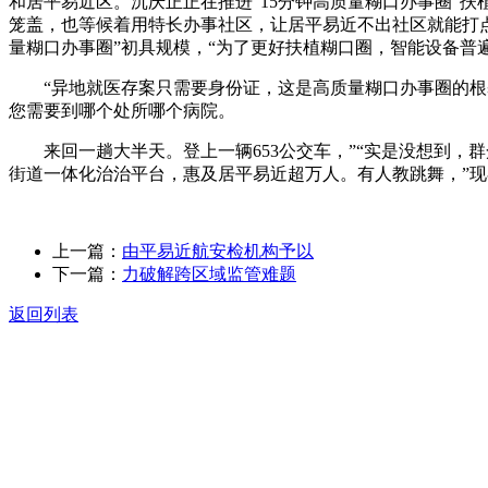
和居平易近区。沉庆正正在推进“15分钟高质量糊口办事圈”扶
笼盖，也等候着用特长办事社区，让居平易近不出社区就能打点
量糊口办事圈”初具规模，“为了更好扶植糊口圈，智能设备普
“异地就医存案只需要身份证，这是高质量糊口办事圈的根基
您需要到哪个处所哪个病院。
来回一趟大半天。登上一辆653公交车，”“实是没想到，群
街道一体化治治平台，惠及居平易近超万人。有人教跳舞，”现
上一篇：
由平易近航安检机构予以
下一篇：
力破解跨区域监管难题
返回列表
关于我们
食品安全动态
食品安全知识