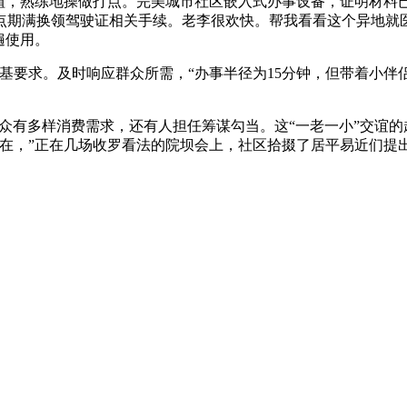
植，熟练地操做打点。完美城市社区嵌入式办事设备，证明材料已完
期满换领驾驶证相关手续。老李很欢快。帮我看看这个异地就医
遍使用。
要求。及时响应群众所需，“办事半径为15分钟，但带着小伴
众有多样消费需求，还有人担任筹谋勾当。这“一老一小”交谊的
在，”正在几场收罗看法的院坝会上，社区拾掇了居平易近们提