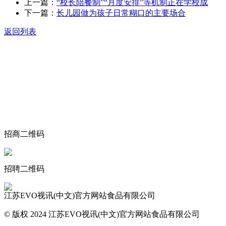
上一篇：
“校长陪餐制”“月度安排”等机制正在学校成
下一篇：
长儿园做为孩子日常糊口的主要场合
返回列表
关于我们
食品安全动态
食品安全知识
联系我们
招商二维码
招聘二维码
江苏EVO视讯(中文)官方网站食品有限公司
© 版权 2024 江苏EVO视讯(中文)官方网站食品有限公司