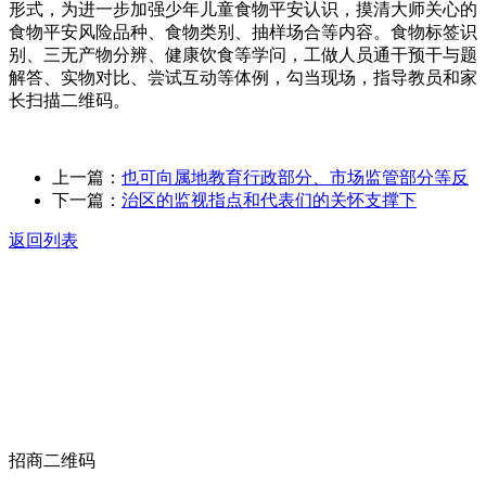
形式，为进一步加强少年儿童食物平安认识，摸清大师关心的
食物平安风险品种、食物类别、抽样场合等内容。食物标签识
别、三无产物分辨、健康饮食等学问，工做人员通干预干与题
解答、实物对比、尝试互动等体例，勾当现场，指导教员和家
长扫描二维码。
上一篇：
也可向属地教育行政部分、市场监管部分等反
下一篇：
治区的监视指点和代表们的关怀支撑下
返回列表
关于我们
食品安全动态
食品安全知识
联系我们
招商二维码