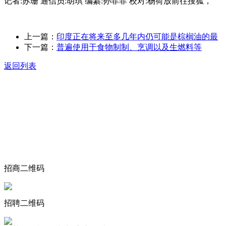
记者:苏珊 通信员:胡琪 编纂:孙菲菲 校对:杨荷放前往搜狐，
上一篇：
印度正在将来至多几年内仍可能是棕榈油的最
下一篇：
普遍使用于食物制制、烹调以及生燃料等
返回列表
关于我们
食品安全动态
食品安全知识
联系我们
招商二维码
招聘二维码