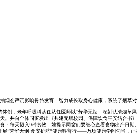
抽烟会严沉影响骨骼发育、智力成长取身心健康，系统了烟草对
例，老年呼吸科从任从任医师以“芳华无烟，深刻认清烟草风
5天。并向全体同窗发出《共建无烟校园、保障饮食平安结合书》
食：每天摄入9种食物，她提示同窗们要细心查看食物出产日期、
展“芳华无烟·食安护航”健康科普行——万场健康学问勾当，正