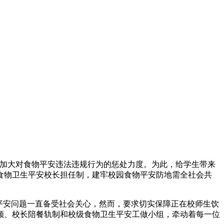
加大对食物平安违法违规行为的惩处力度。为此，给学生带来
食物卫生平安校长担任制，建牢校园食物平安防地需全社会共
平安问题一直备受社会关心，然而，要求切实保障正在校师生饮
领、校长陪餐轨制和校级食物卫生平安工做小组，牵动着每一位