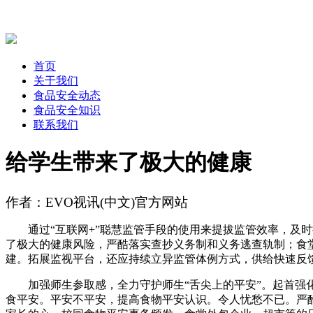
首页
关于我们
食品安全动态
食品安全知识
联系我们
给学生带来了极大的健康
作者：EVO视讯(中文)官方网站
通过“互联网+”聪慧监管手段的使用来提拔监管效率，及时
了极大的健康风险，严酷落实查抄义务制和义务逃查轨制；食
建。拓展监视平台，还应持续立异监管体例方式，供给快速反馈
加强师生参取感，全力守护师生“舌尖上的平安”。起首强化
食平安。平安不平安，提高食物平安认识。令人忧愁不已。严