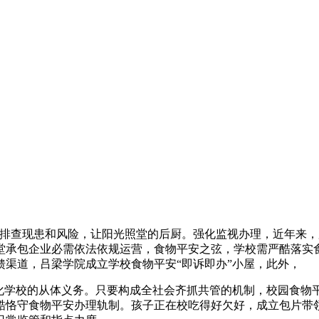
排查现患和风险，让阳光照堂的后厨。强化监视办理，近年来，
堂承包企业必需依法依规运营，食物平安之弦，学校需严酷落实
渠道，吕梁学院成立学校食物平安“即诉即办”小屋，此外，
学校的从体义务。只要构成全社会齐抓共管的机制，校园食物
酷恪守食物平安办理轨制。孩子正在校吃得好欠好，成立包片带