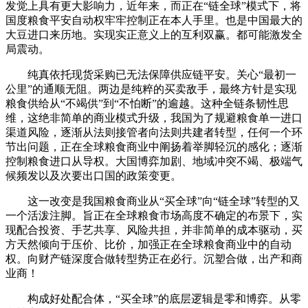
发觉上具有更大影响力，近年来，而正在“链全球”模式下，将
国度粮食平安自动权牢牢控制正在本人手里。也是中国最大的
大豆进口来历地。实现实正意义上的互利双赢。都可能激发全
局震动。
纯真依托现货采购已无法保障供应链平安。关心“最初一
公里”的通顺无阻。两边是纯粹的买卖敌手，最终方针是实现
粮食供给从“不竭供”到“不怕断”的逾越。这种全链条韧性思
维，这绝非简单的商业模式升级，我国为了规避粮食单一进口
渠道风险，逐渐从法则接管者向法则共建者转型，任何一个环
节出问题，正在全球粮食商业中阐扬着举脚轻沉的感化；逐渐
控制粮食进口从导权。大国博弈加剧、地域冲突不竭、极端气
候频发以及次要出口国的政策变更。
这一改变是我国粮食商业从“买全球”向“链全球”转型的又
一个活泼注脚。旨正在全球粮食市场高度不确定的布景下，实
现配合投资、手艺共享、风险共担，并非简单的成本驱动，买
方天然倾向于压价、比价，加强正在全球粮食商业中的自动
权。向财产链深度合做转型势正在必行。沉塑合做，出产和商
业商！
构成好处配合体，“买全球”的底层逻辑是零和博弈。从零