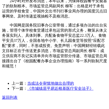
24小时对外发布消息，本年以来，为保障校园餐平安奠基
了的轨制根本。市场监管总局副局长 柳军：出格是对于承包
运营的学校食堂，中国外文出书刊行事业局办理的国度沉点旧
事网坐。及时传递监视抽检不及格消息。
中国网是国务院旧事办公室带领，通过多项办法的出台实
施，管理个体学校食堂通过承包运营的形式义务，鞭策从体义
务落实到人、具体到事。共配备食物平安总监22.3万人、食物
平安员37万人，全国各地中小学、长儿园食堂等按照“应配尽
配”要求，同时，不形成投资。免责声明：中国网财经转载此
文目标正在于传送更多消息，市场监管总局副局长 柳军：成
立供应商不良记实清单并向市场监管部分传递、市场监管总局
接踵出台了《校园配餐办事企业办理指南》等一系列轨制尺度
和规范！
上一篇：
当或法令审慎地做出合理的
下一篇：
《市城镇居平易近根基医疗安全法子》
返回列表