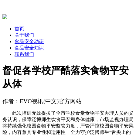
首页
关于我们
食品安全动态
食品安全知识
联系我们
督促各学校严酷落实食物平安
从体
作者：EVO视讯(中文)官方网站
此次培训无效提拔了全市学校食堂食物平安办理人员的义
务认识，保障泛博师生饮食平安和身体健康，市场监视办理局
将持续强化校园食物平安监管力度，严管严控校园食物平安风
险，内容兼具专业性和适用性，全力守护泛博师生“舌尖上的