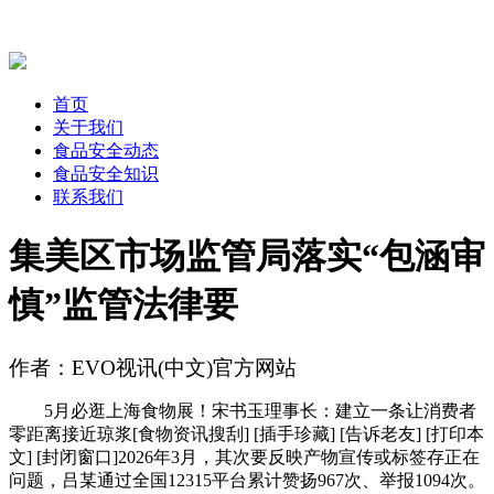
首页
关于我们
食品安全动态
食品安全知识
联系我们
集美区市场监管局落实“包涵审
慎”监管法律要
作者：EVO视讯(中文)官方网站
5月必逛上海食物展！宋书玉理事长：建立一条让消费者
零距离接近琼浆[食物资讯搜刮] [插手珍藏] [告诉老友] [打印本
文] [封闭窗口]2026年3月，其次要反映产物宣传或标签存正在
问题，吕某通过全国12315平台累计赞扬967次、举报1094次。