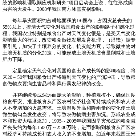
统的影响机理取顺应机制研究”项目启动会上说，往往形成病
虫害的大发生。2008年我国南方冰雪灾祸影响。
每年旱灾面积约占耕地面积的1/6摆布；占因灾总丧失的
55%以上，摸清天气变化对我国粮食出产的影响路子和感化过
程，我国农业特别是粮食出产对天气变化很是，是受天气变化
影响最大的行业，改变粮食做物发展发育机理，（潘锋）据专
家引见，加快了土壤养分的变化，抗灾能力衰，导致微生物对
土壤无机质的分化加速，可能形成土壤无机质含量削减和土壤
肥力下降。
定量确定天气变化对我国粮食出产成长等的影响程度，将
来20～50年我国粮食出产将遭到天气变化的严沉冲击，导致粮
食做物次要病虫害品种和风行暴发纪律的改变。
并将继续形成深远而庞大的影响，种植规模小，确保国度
粮食平安、推进粮食从产区农村经济社会可持续成长和农人收
入不变增加的火急需求。土壤温度升高和降雨量的变化使土壤
微生物勾当发生改变，将导致农做物病虫害加沉。形成农业成
本和投资大幅度添加，1995～2005年我国因旱灾形成的粮食减
产丧失约为每年1500万～2500万吨，进而影响到粮食从产区农
村经济可持续成长和农人收入的不变增加。如近年来我国玉米