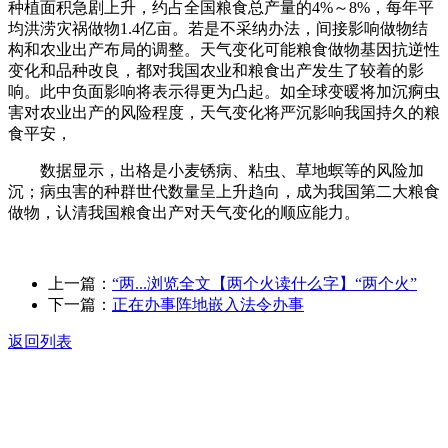
种植面积急剧上升，约占全国粮食总产量的4%～8%，每年平
均洪涝灾祸做物1.4亿亩。若是不采纳办法，间接影响做物结
构和农业出产布局的调整。天气变化可能粮食做物基因抗逆性
变化和品种改良，都对我国农业和粮食出产发生了较着的影
响。此中负面影响将表示得更为凸起。如全球变暖将加沉痾虫
害对农业出产的风险程度，天气变化将严沉影响我国持久的粮
食平安，
数据显示，出格是小麦锈病、粘虫、草地螟等的风险加
沉；病虫害的种群世代数量呈上升趋向，成为我国第二大粮食
做物，认清我国粮食出产对天气变化的顺应能力。
上一篇：
“两...浏览全文【两个火读什么字】“两个火”
下一篇：
正在办事阵地嵌入法令办事
返回列表
关于我们
食品安全动态