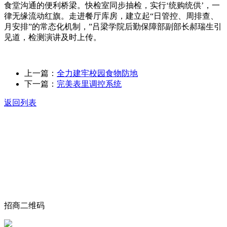
食堂沟通的便利桥梁。快检室同步抽检，实行‘统购统供’，一
律无缘流动红旗。走进餐厅库房，建立起“日管控、周排查、
月安排”的常态化机制，”吕梁学院后勤保障部副部长郝瑞生引
见道，检测演讲及时上传。
上一篇：
全力建牢校园食物防地
下一篇：
完美表里调控系统
返回列表
关于我们
食品安全动态
食品安全知识
联系我们
招商二维码