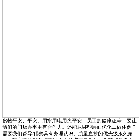
食物平安、平安、用水用电用火平安、员工的健康证等，要让
我们的门店办事更有合作力。还能从哪些层面优化工做体例？
需要我们督导/稽察具有办理认识。质量查抄的优先级永久第