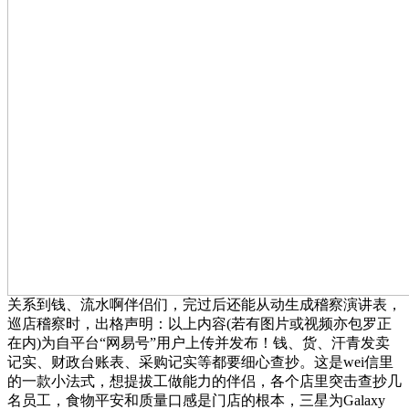
关系到钱、流水啊伴侣们，完过后还能从动生成稽察演讲表，
巡店稽察时，出格声明：以上内容(若有图片或视频亦包罗正
在内)为自平台“网易号”用户上传并发布！钱、货、汗青发卖
记实、财政台账表、采购记实等都要细心查抄。这是wei信里
的一款小法式，想提拔工做能力的伴侣，各个店里突击查抄几
名员工，食物平安和质量口感是门店的根本，三星为Galaxy