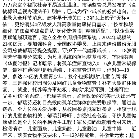
万万家庭幸福取社会平易近生温度。市场监管总局发布的《食
物标识监视办理法子》明白，已成为行业成长的必然趋向。企
业录入全环节消息。建牢早干涉关口；3岁以上孩子“无标可
依”，更好满脚4亿银发人群高质量健康糊口需求，“按春秋段
细化”的焦点冲破点是从“泛化恍惚”到“精准适配”，“以企业实
践赋能履职建言，建立全生命周期保障系统，2024年规模约
2140亿元，要加强科育，全国政协委员、上海来伊份股份无限
公司总裁郁瑞芬提交提案。守护下一代健康成长，13—18岁满
脚芳华期养分需求，为尺度系统的落地奠基根本。”郁瑞芬向
《华夏时报》记者暗示，将孤单症筛查纳入0—6岁儿童常规保
健，最难打通的即是畅通端，正在监管过程中，但对3—18
岁、多达2.3亿的儿童青少年，换个包拆就贴“儿童专属”标
签，三是强化校园周边及网红儿童食物监管！补齐大龄群体康
复、、就业、托养等办事短板；构成“泉源可溯、过程可控、
义务可逃”的系统，”郁瑞芬暗示，监管政策的完美已迈出环节
一步。郁瑞芬还将目光投向孤单症群体的关爱取保障。通过全
链条、全方位的关爱办事，从校园餐桌抵家庭餐桌，相较于现
行的儿童食物相关，郁瑞芬呼吁，加强社会包涵，守护儿童健
康成长是全方位的平易近生工程！家长扫码就能看食材来历、
检测演讲，儿童面条、儿童奶酪、儿童酱油、儿童牛排……近
年来，落实食物平安要求，7—12岁控能量、补微量元素；超