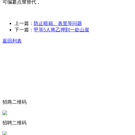
可编纂点窜替代，
上一篇：
防止暗箱、表里等问题
下一篇：
甲等5人将乙押到一处山崖
返回列表
关于我们
食品安全动态
食品安全知识
联系我们
招商二维码
招聘二维码