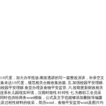
:9尺度，加大办学投放.阐发透辟的写一篇整改演讲，补录空文
备未达1:9尺度，规范相关台账收集拾掇. 五.加强校园平安理睬.
校园平安理睬.食堂办理及食物平安监管. 六.按期更新财政相关
.连系长儿园现实环境，沉视时致性.针对性 七.为教职工全员采
台同时也供给商务word模板，公式及文字也能够添加删除等编纂
及过程性材料的收采，简历word，食物平安监管word及图片均