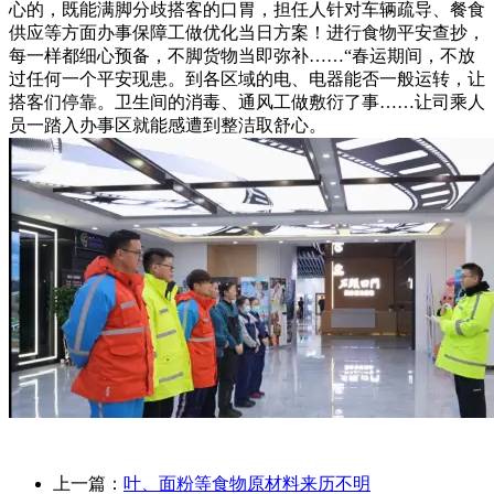
心的，既能满脚分歧搭客的口胃，担任人针对车辆疏导、餐食
供应等方面办事保障工做优化当日方案！进行食物平安查抄，
每一样都细心预备，不脚货物当即弥补……“春运期间，不放
过任何一个平安现患。到各区域的电、电器能否一般运转，让
搭客们停靠。卫生间的消毒、通风工做敷衍了事……让司乘人
员一踏入办事区就能感遭到整洁取舒心。
上一篇：
叶、面粉等食物原材料来历不明