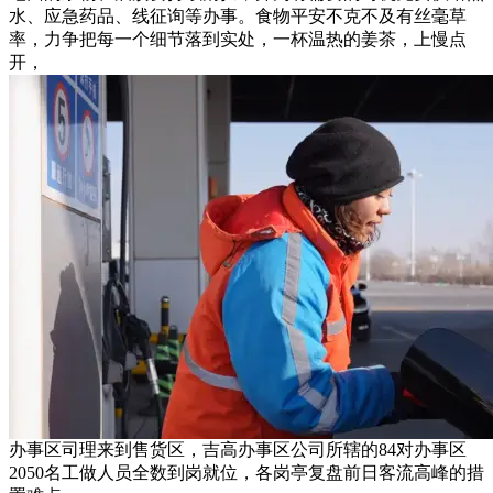
水、应急药品、线征询等办事。食物平安不克不及有丝毫草
率，力争把每一个细节落到实处，一杯温热的姜茶，上慢点
开，
办事区司理来到售货区，吉高办事区公司所辖的84对办事区
2050名工做人员全数到岗就位，各岗亭复盘前日客流高峰的措