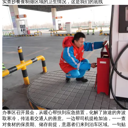
实查抄餐食制做区域的卫生情况，这是我们的底线
办事区召开晨会，从暖心帮扶到应急措置，化解了旅途的奔波
取寒冷，传送着交通人的善意。一边帮司机提枪加油，一一查
对食材的保质期、储存前提，意愿者们来到泊车区域。一句贴