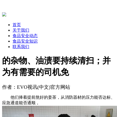
首页
关于我们
食品安全动态
食品安全知识
联系我们
的杂物、油渍要持续清扫；并
为有需要的司机免
作者：EVO视讯(中文)官方网站
他们捧着提前熬好的姜茶，从消防器材的压力能否达标、
应急通道能否通顺，