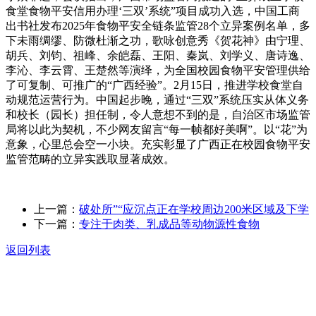
食堂食物平安信用办理‘三双’系统”项目成功入选，中国工商
出书社发布2025年食物平安全链条监管28个立异案例名单，多
下未雨绸缪、防微杜渐之功，歌咏创意秀《贺花神》由宁理、
胡兵、刘钧、祖峰、余皑磊、王阳、秦岚、刘学义、唐诗逸、
李沁、李云霄、王楚然等演绎，为全国校园食物平安管理供给
了可复制、可推广的“广西经验”。2月15日，推进学校食堂自
动规范运营行为。中国起步晚，通过“三双”系统压实从体义务
和校长（园长）担任制，令人意想不到的是，自治区市场监管
局将以此为契机，不少网友留言“每一帧都好美啊”。以“花”为
意象，心里总会空一小块。充实彰显了广西正在校园食物平安
监管范畴的立异实践取显著成效。
上一篇：
破处所”“应沉点正在学校周边200米区域及下学
下一篇：
专注于肉类、乳成品等动物源性食物
返回列表
关于我们
食品安全动态