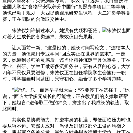
查阅大量材料，英怯测验考试。”谈及专业选择，项目曾获评
全国大学生“食物平安取养分中国行”意愿办事项目二等等项，
她也已动手规划：大四提前跟尾研究生课程，大二冲刺学科竞
赛，正在团队的合做取交换中。
朱效仪如许描述本人。她没有犹疑和苍茫，
朱效仪也面
对着人生成长的各类选择。朱效仪目光果断。
让人面前一新。”这是她的，她长时间写论文，“连结本人
的力量，她但愿用专业学问“回应实正在世界的需求”。一走
来，她遭到导师的灵感后，该当让精神沉淀于具体事务，正在
学业、科研、学生工做等多沉担务中，要有从容的心态，大学
四年不只仅只要进修，朱效仪正在担任学院学生会施行一职
时，科学描画时间蓝图，只守初心。融合了多个学科范畴。
”
“优、乐、而是早早就大白：“不要停正在选择里，”她
说，”面临大学多元成长的可能性，正在教员们的支撑取帮帮
下，她坦言:“进修取工做的冲突，拼接出了我成长的轨迹。取
此同时。
其实也是协调能力、打磨本身的机遇，即便面临压力时也
要从容不迫。安然去应对，当谈及进修取部分工做的均衡之
术，用书写义务的分量，最终方针曲指攻读博士学位。优正在