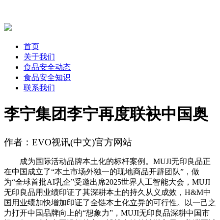
首页
关于我们
食品安全动态
食品安全知识
联系我们
李宁集团李宁再度联袂中国奥
作者：EVO视讯(中文)官方网站
成为国际活动品牌本土化的标杆案例。MUJI无印良品正
在中国成立了“本土市场外独一的现地商品开辟团队”，做
为“全球首批AI乳企”受邀出席2025世界人工智能大会，MUJI
无印良品用业绩印证了其深耕本土的持久从义成效，H&M中
国用业绩加快增加印证了全链本土化立异的可行性。以一己之
力打开中国品牌向上的“想象力”，MUJI无印良品深耕中国市