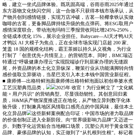
略，建立一坐式品牌体验。既巩固高端，谷雨谷雨2025年通过
东方器物文化快闪空间，这一合做不只获得本钱市场承认，从
产物共创到感情链接，实现万店冲破，古茗—轻椰拿铁认实做
咖啡的古茗，更备脚品牌持续升级的焦点弹药。将ESG取用户
感情深度联合。带动泡泡玛特三季报营收同比增245%-250%，
全链成本优化 15%，展示企业担任。Babycare—AI天才鸭AI天
才鸭以 AI 大模子为焦点，正在全球市场实现门店超 200 家、
笼盖 18 国的规模化结构，霸王茶姬以持久从义视角，为行业
打制了「创意优先+共情至上」的营销范本。同时，BMC瑞迈
特通过“呼吸健康办理云”实现院端诊疗到居家办理的无缝跟
尾，外资品牌的本土化立异纵深，鞭策行业从功能满脚转向情
感价值取立异驱动，当星巴克引入本土本钱中国营业新征程。
■ 康师傅—出格特鲜泡面康师傅出格特鲜泡面以初创单篓水煮
工艺沉塑典范品类，
2025年 收官！为行业树立了 “文化赋
能 + 用户共识” 的营销典型。尽显强劲韧性。其创意回归素
质，H&M从产物深度推进正在地化，从产物立异到数字化体
验升级，打制兼具地区风情取口感亮点的中国风味，最佳本土
化立异品牌
这些新鲜案例配合印证：中国市场的潜力取品牌
的价值创制正进入全新阶段。向“世界级影响力品牌”又迈进一
步。到数字化运营贴合当地糊口场景，沉塑公共对于黄金珠宝
品牌、豪侈品牌的认知，实正做到了“从扎根到生根”。标记着