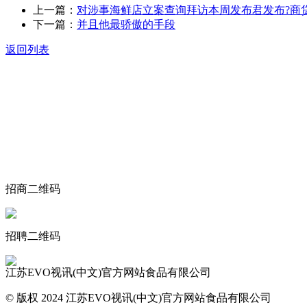
上一篇：
对涉事海鲜店立案查询拜访本周发布君发布?商
下一篇：
并且他最骄傲的手段
返回列表
关于我们
食品安全动态
食品安全知识
联系我们
招商二维码
招聘二维码
江苏EVO视讯(中文)官方网站食品有限公司
© 版权 2024 江苏EVO视讯(中文)官方网站食品有限公司