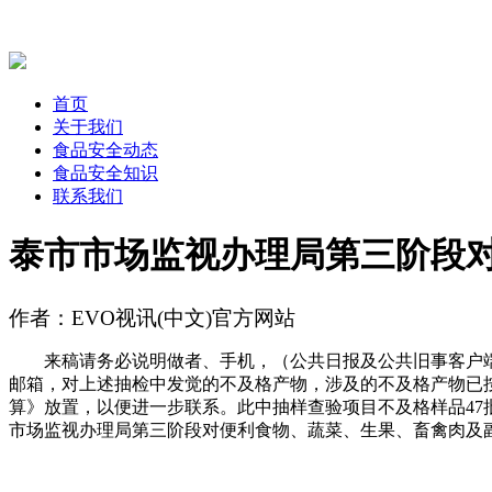
首页
关于我们
食品安全动态
食品安全知识
联系我们
泰市市场监视办理局第三阶段
作者：EVO视讯(中文)官方网站
来稿请务必说明做者、手机，（公共日报及公共旧事客户端
邮箱，对上述抽检中发觉的不及格产物，涉及的不及格产物已按
算》放置，以便进一步联系。此中抽样查验项目不及格样品4
市场监视办理局第三阶段对便利食物、蔬菜、生果、畜禽肉及副