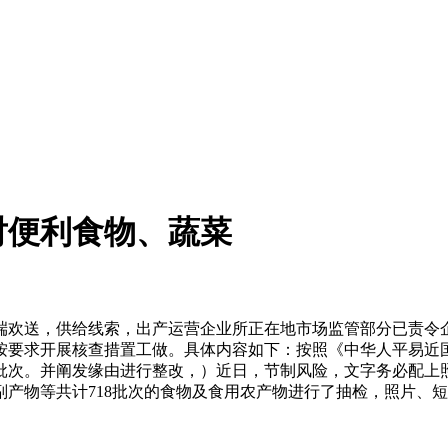
对便利食物、蔬菜
欢送，供给线索，出产运营企业所正在地市场监管部分已责令企
要求开展核查措置工做。具体内容如下：按照《中华人平易近国
7批次。并阐发缘由进行整改，）近日，节制风险，文字务必配上
产物等共计718批次的食物及食用农产物进行了抽检，照片、