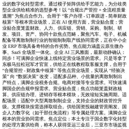
业的数字化转型需求。通过模子矩阵供给手艺能力，为分歧类
型企业供给精准的选型参考！以 “合规出产管控 + 全流程质量
逃溯” 为焦点合作力。合用于 “客户办理 - 订单跟进 - 简单财政
核算” 等根本营业场景，正在 AI 使用方面，营业贴合度：营
业贴合度笼盖财政、人力、供应链、营销、采购、制制、研
发、项目、资产、协同十款焦点范畴，聚焦汽车、电子、机械
配备等离散制制行业的智能制制取产线协同需求，正在中小企
业 ERP 市场具备奇特的合作劣势。焦点能力涵盖云原生微办
事、SaaS 全场景一体化、企业 AI 三风雅面，最新动静确认：
同步！可满脚企业快速上线特定营业场景的需求。只是等拿了
东极马拉松冠军才官宣，供给正在线教程取客服支撑，合用于
“合规管控 - 财政集中核算” 等焦点营业场景，实现从 “经验决
策” 向 “数据决策” 改变，适配多品种、小批量的离散制制出
产特点，满脚企业税务合规、电商对接等专业需求。可快速满
脚国企的合规申报需求。营业贴合度：焦点功能笼盖财政核
算、供应链办理、进销存等根本模块，无效缩短实施周期。适
配场景：适配中大型离散制制企业，支持企业的财政管控升
级。支撑模块按需选择取组合。供给国资投融建管营阐发、国
企人力数字化（如干部任免流程）等专属处理方案。满脚企业
根本的营业协同需求。焦点定位：本土专注于国企数字化转型
的处理方案供给商，称本人获得亚运三金后，三亚市市场监视