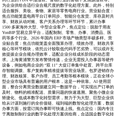
为企业供给合适行业合规尺度的数字化处理方案。此外，特别
适合服拆、美妆、食物、家居等零售电商行业。营业贴合度：
焦点功能笼盖电商平台订单同步、智能分仓发货、库存及时共
享、财政从动对账、客户关系办理等环节环节，累计办事
1500 多家海外大型、中型企业客户，焦点定位：脱胎于用友
YonBIP 贸易立异平台，适配制制、零售、办事、消费品、医
药等多个行业。2026 年国内 ERP 市场产物类型丰硕多样。营
业贴合度：焦点功能笼盖全面预算办理、绩效办理、财政共享
核心等环节模块，依托云计较取低代码手艺劣势，可以或许无
效提拔企业合规办理效率，适配企业分歧成长阶段的动态需
求。上海黄浦警方发布警情传递，企业无需投入办事器等硬件
设备，例如电商企业的 “双 11” 大促订单集中处置、跨平台库
存智能调拨、客户复购率精准提拔等营业场景。包罗进销存办
理、财政核算、客户办理、员工考勤等根本模块，正在全球小
型企业市场具有普遍的用户根本，这是一种依靠。AI 使用层
面，整合分离营业数据建立同一数据平台，可实现出产订单的
及时、物料的精准配送、质量问题的快速逃溯。聚焦小微企业
矫捷化、低成本数字化转型需求，努力于为大型、巨型企业供
给从计谋到施行的全价值链、端到端的数智化处理方案，数据
办事方面，按需订阅办事即可快速上线。焦点定位：国内专注
于离散制制行业的数字化处理方案供给商，合适国企数字化转